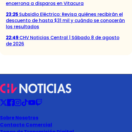
encerrona a disparos en Vitacura
23:25
Subsidio Eléctrico: Revisa quiénes recibirán el
descuento de hasta $31 mil y cuándo se conocerán
los resultados
22:49
CHV Noticias Central | Sábado 8 de agosto
de 2026
Sobre Nosotros
Contacto Comercial
Zonas de Transmisión Digital