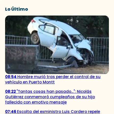
Lo Último
08:54
Hombre murió tras perder el control de su
vehículo en Puerto Montt
08:22
"Tantas cosas han pasado...": Nicolás
Gutiérrez conmemoró cumpleaños de su hijo
fallecido con emotivo mensaje
07:46
Escolta del exministro Luis Cordero repele