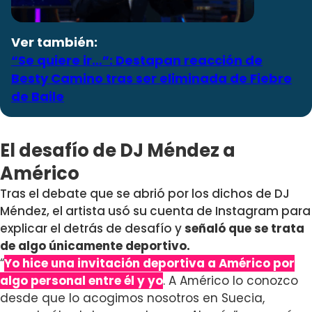
Ver también:
“Se quiere ir…”: Destapan reacción de
Besty Camino tras ser eliminada de Fiebre
de Baile
El desafío de DJ Méndez a
Américo
Tras el debate que se abrió por los dichos de DJ
Méndez, el artista usó su cuenta de Instagram para
explicar el detrás de desafío y
señaló que se trata
de algo únicamente deportivo.
“
Yo hice una invitación deportiva a Américo por
algo personal entre él y yo
. A Américo lo conozco
desde que lo acogimos nosotros en Suecia,