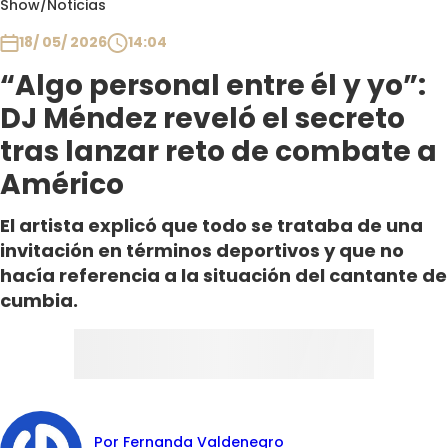
Show
/
Noticias
Club De La Comedia
Contigo en Directo
18/ 05/ 2026
14:04
Plan Perfecto
“Algo personal entre él y yo”:
El Tiempo
DJ Méndez reveló el secreto
Sabingo
tras lanzar reto de combate a
Todos Los Programas
Américo
El artista explicó que todo se trataba de una
invitación en términos deportivos y que no
hacía referencia a la situación del cantante de
cumbia.
Por Fernanda Valdenegro