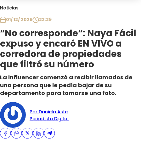
Club De La Comedia
Noticias
Contigo en Directo
01/ 12/ 2025
22:29
Plan Perfecto
“No corresponde”: Naya Fácil
El Tiempo
expuso y encaró EN VIVO a
Sabingo
Todos Los Programas
corredora de propiedades
que filtró su número
La influencer comenzó a recibir llamados de
una persona que le pedía bajar de su
departamento para tomarse una foto.
Por Daniela Aste
Periodista Digital