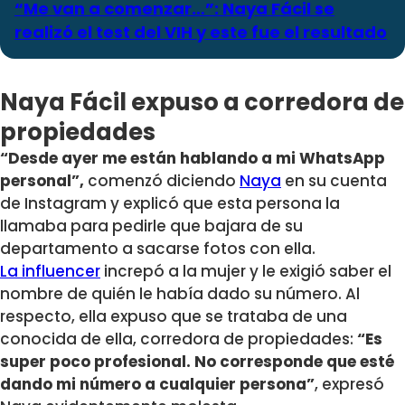
“Me van a comenzar…”: Naya Fácil se
realizó el test del VIH y este fue el resultado
Naya Fácil expuso a corredora de
propiedades
“Desde ayer me están hablando a mi WhatsApp
personal”,
comenzó diciendo
Naya
en su cuenta
de Instagram y explicó que esta persona la
llamaba para pedirle que bajara de su
departamento a sacarse fotos con ella.
La influencer
increpó a la mujer y le exigió saber el
nombre de quién le había dado su número. Al
respecto, ella expuso que se trataba de una
conocida de ella, corredora de propiedades:
“Es
super poco profesional. No corresponde que esté
dando mi número a cualquier persona”
, expresó