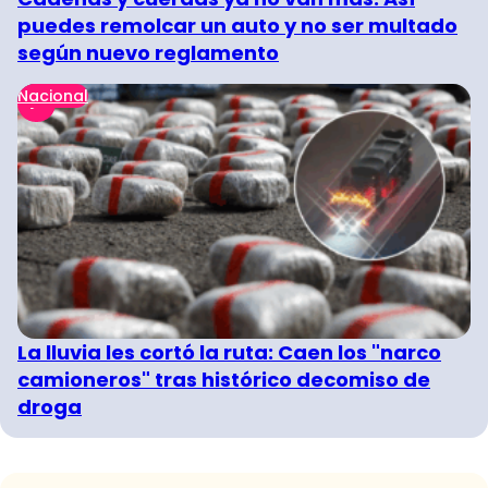
puedes remolcar un auto y no ser multado
según nuevo reglamento
Nacional
La lluvia les cortó la ruta: Caen los "narco
camioneros" tras histórico decomiso de
droga