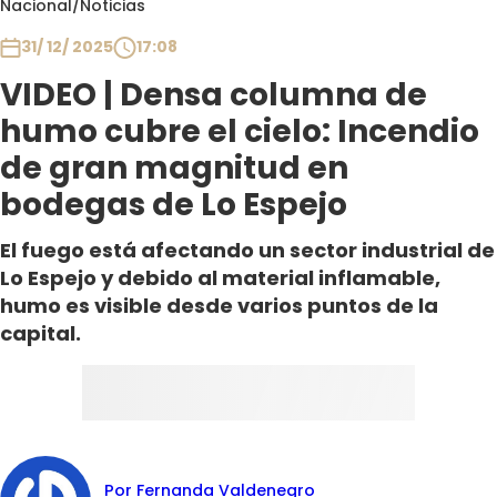
Nacional
/
Noticias
Club De La Comedia
Contigo en Directo
31/ 12/ 2025
17:08
Plan Perfecto
VIDEO | Densa columna de
El Tiempo
humo cubre el cielo: Incendio
Sabingo
de gran magnitud en
Todos Los Programas
bodegas de Lo Espejo
El fuego está afectando un sector industrial de
Lo Espejo y debido al material inflamable,
humo es visible desde varios puntos de la
capital.
Por Fernanda Valdenegro