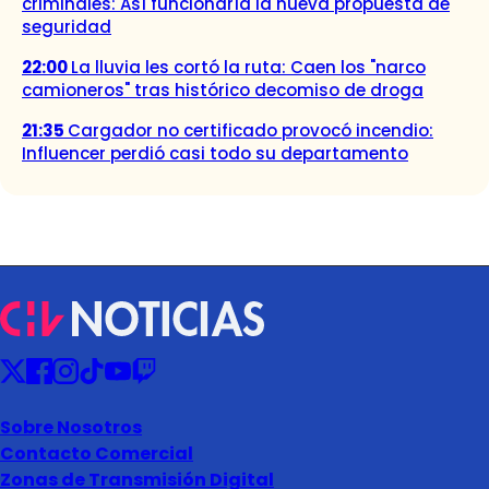
criminales: Así funcionaría la nueva propuesta de
seguridad
22:00
La lluvia les cortó la ruta: Caen los "narco
camioneros" tras histórico decomiso de droga
21:35
Cargador no certificado provocó incendio:
Influencer perdió casi todo su departamento
Sobre Nosotros
Contacto Comercial
Zonas de Transmisión Digital