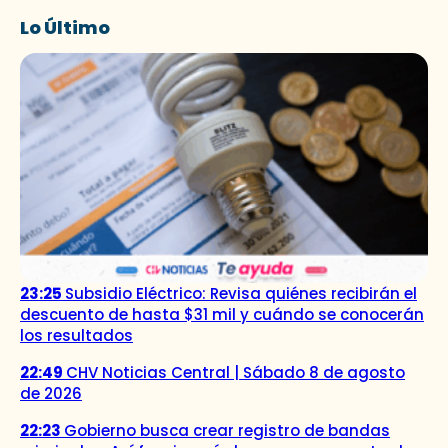
Lo Último
23:25
Subsidio Eléctrico: Revisa quiénes recibirán el
descuento de hasta $31 mil y cuándo se conocerán
los resultados
22:49
CHV Noticias Central | Sábado 8 de agosto
de 2026
22:23
Gobierno busca crear registro de bandas