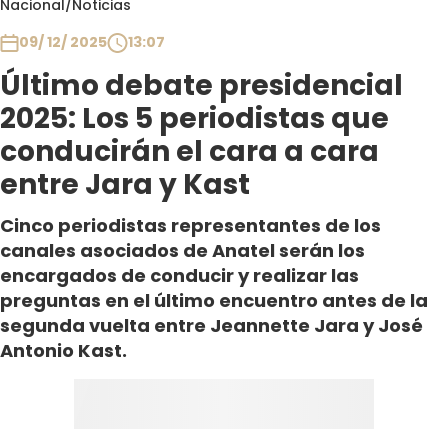
Nacional
/
Noticias
Club De La Comedia
Contigo en Directo
09/ 12/ 2025
13:07
Plan Perfecto
Último debate presidencial
El Tiempo
2025: Los 5 periodistas que
Sabingo
conducirán el cara a cara
Todos Los Programas
entre Jara y Kast
Cinco periodistas representantes de los
canales asociados de Anatel serán los
encargados de conducir y realizar las
preguntas en el último encuentro antes de la
segunda vuelta entre Jeannette Jara y José
Antonio Kast.