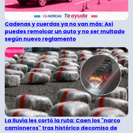
Cadenas y cuerdas ya no van más: Así
puedes remolcar un auto y no ser multado
según nuevo reglamento
Nacional
La lluvia les cortó la ruta: Caen los "narco
camioneros" tras histórico decomiso de