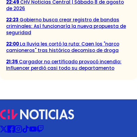
22:49
CHV Noticias Central | Sábado 8 de agosto
de 2026
22:23
Gobierno busca crear registro de bandas
criminales: Así funcionaría la nueva propuesta de
seguridad
22:00
La lluvia les cortó la ruta: Caen los "narco
camioneros" tras histórico decomiso de droga
21:35
Cargador no certificado provocó incendio:
Influencer perdió casi todo su departamento