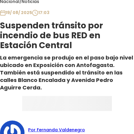
Nacional
/
Noticias
Club De La Comedia
Contigo en Directo
19/ 08/ 2025
17:03
Plan Perfecto
Suspenden tránsito por
El Tiempo
incendio de bus RED en
Sabingo
Estación Central
Todos Los Programas
La emergencia se produjo en el paso bajo nivel
ubicado en Exposición con Antofagasta.
También está suspendido el tránsito en las
calles Blanco Encalada y Avenida Pedro
Aguirre Cerda.
Por Fernanda Valdenegro