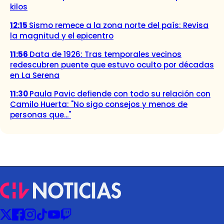
kilos
12:15
Sismo remece a la zona norte del país: Revisa
la magnitud y el epicentro
11:56
Data de 1926: Tras temporales vecinos
redescubren puente que estuvo oculto por décadas
en La Serena
11:30
Paula Pavic defiende con todo su relación con
Camilo Huerta: "No sigo consejos y menos de
personas que..."