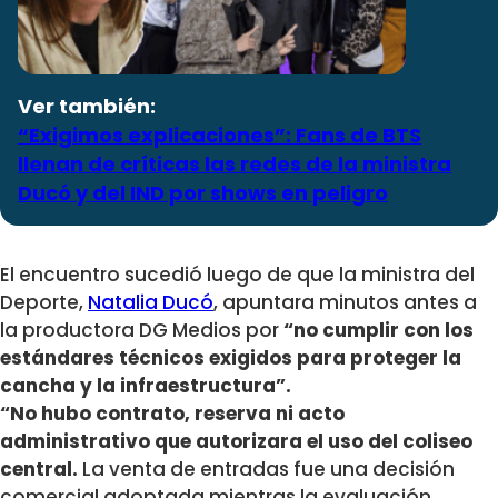
Ver también:
“Exigimos explicaciones”: Fans de BTS
llenan de críticas las redes de la ministra
Ducó y del IND por shows en peligro
El encuentro sucedió luego de que la ministra del
Deporte,
Natalia Ducó
, apuntara minutos antes a
la productora DG Medios por
“no cumplir con los
estándares técnicos exigidos para proteger la
cancha y la infraestructura”.
“No hubo contrato, reserva ni acto
administrativo que autorizara el uso del coliseo
central.
La venta de entradas fue una decisión
comercial adoptada mientras la evaluación