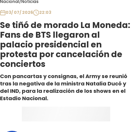
Nacional
/
Noticias
Club De La Comedia
Contigo en Directo
03/ 07/ 2026
22:03
Plan Perfecto
Se tiñó de morado La Moneda:
El Tiempo
Fans de BTS llegaron al
Sabingo
palacio presidencial en
Todos Los Programas
protesta por cancelación de
conciertos
Con pancartas y consignas, el Army se reunió
tras la negativa de la ministra Natalia Ducó y
del IND, para la realización de los shows en el
Estadio Nacional.