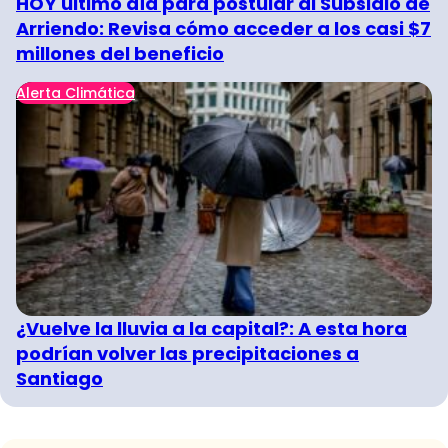
HOY último día para postular al Subsidio de
Arriendo: Revisa cómo acceder a los casi $7
millones del beneficio
Alerta Climática
¿Vuelve la lluvia a la capital?: A esta hora
podrían volver las precipitaciones a
Santiago