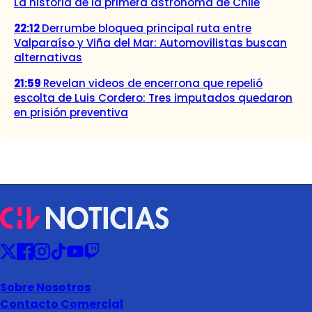
La historia de la primera astrónoma de Chile
22:12
Derrumbe bloquea principal ruta entre
Valparaíso y Viña del Mar: Automovilistas buscan
alternativas
21:59
Revelan videos de encerrona que repelió
escolta de Luis Cordero: Tres imputados quedaron
en prisión preventiva
Sobre Nosotros
Contacto Comercial