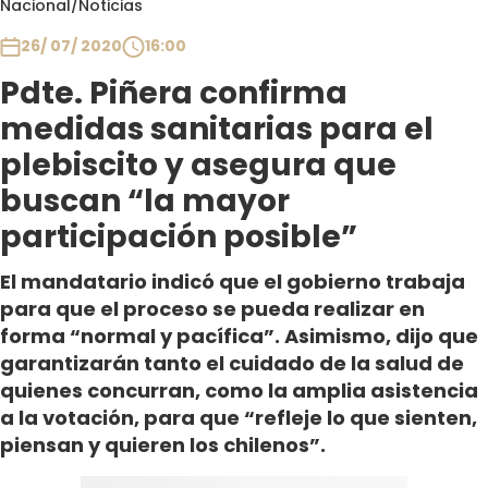
Nacional
/
Noticias
Club De La Comedia
Contigo en Directo
26/ 07/ 2020
16:00
Plan Perfecto
Pdte. Piñera confirma
El Tiempo
medidas sanitarias para el
Sabingo
plebiscito y asegura que
Todos Los Programas
buscan “la mayor
participación posible”
El mandatario indicó que el gobierno trabaja
para que el proceso se pueda realizar en
forma “normal y pacífica”. Asimismo, dijo que
garantizarán tanto el cuidado de la salud de
quienes concurran, como la amplia asistencia
a la votación, para que “refleje lo que sienten,
piensan y quieren los chilenos”.