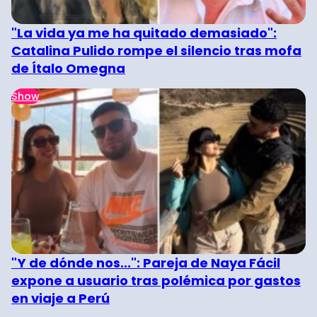
"La vida ya me ha quitado demasiado":
Catalina Pulido rompe el silencio tras mofa
de Ítalo Omegna
Show
"Y de dónde nos...": Pareja de Naya Fácil
expone a usuario tras polémica por gastos
en viaje a Perú