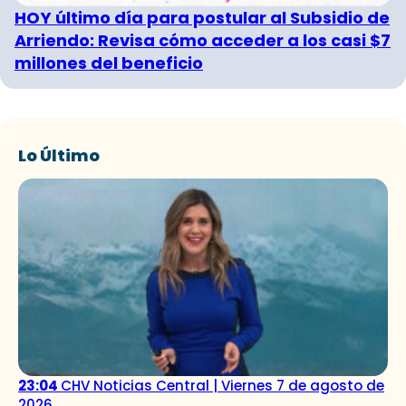
HOY último día para postular al Subsidio de
Arriendo: Revisa cómo acceder a los casi $7
millones del beneficio
Lo Último
23:04
CHV Noticias Central | Viernes 7 de agosto de
2026