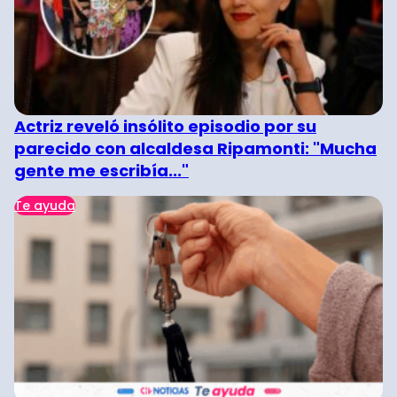
Actriz reveló insólito episodio por su
parecido con alcaldesa Ripamonti: "Mucha
gente me escribía..."
Te ayuda