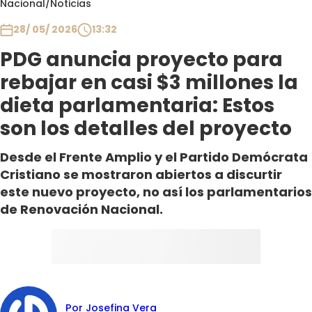
Nacional
/
Noticias
Club De La Comedia
Contigo en Directo
28/ 05/ 2026
13:32
Plan Perfecto
PDG anuncia proyecto para
El Tiempo
rebajar en casi $3 millones la
Sabingo
dieta parlamentaria: Estos
Todos Los Programas
son los detalles del proyecto
Desde el Frente Amplio y el Partido Demócrata
Cristiano se mostraron abiertos a discurtir
este nuevo proyecto, no así los parlamentarios
de Renovación Nacional.
Por Josefina Vera