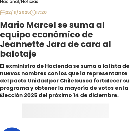
Nacional
/
Noticias
Club De La Comedia
Contigo en Directo
22/ 11/ 2025
17:20
Plan Perfecto
Mario Marcel se suma al
El Tiempo
equipo económico de
Sabingo
Jeannette Jara de cara al
Todos Los Programas
balotaje
El exministro de Hacienda se suma a la lista de
nuevos nombres con los que la representante
del pacto Unidad por Chile busca fortalecer su
programa y obtener la mayoría de votos en la
Elección 2025 del próximo 14 de diciembre.