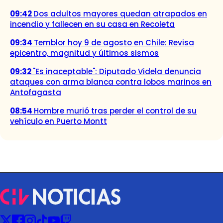
09:42
Dos adultos mayores quedan atrapados en
incendio y fallecen en su casa en Recoleta
09:34
Temblor hoy 9 de agosto en Chile: Revisa
epicentro, magnitud y últimos sismos
09:32
"Es inaceptable": Diputado Videla denuncia
ataques con arma blanca contra lobos marinos en
Antofagasta
08:54
Hombre murió tras perder el control de su
vehículo en Puerto Montt