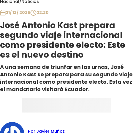
Nacional
/
Noticias
Club De La Comedia
Contigo en Directo
21/ 12/ 2025
22:20
Plan Perfecto
José Antonio Kast prepara
El Tiempo
segundo viaje internacional
Sabingo
como presidente electo: Este
Todos Los Programas
es el nuevo destino
A una semana de triunfar en las urnas, José
Antonio Kast se prepara para su segundo viaje
internacional como presidente electo. Esta vez
el mandatario visitará Ecuador.
Por Javier Muñoz