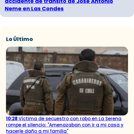
accidente de tránsito de José Antonio
Neme en Las Condes
Lo Último
10:28
Víctima de secuestro con robo en La Serena
rompe el silencio: "Amenazaban con ir a mi casa y
hacerle daño a mi familia"