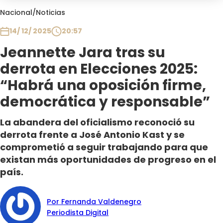
Club De La Comedia
Nacional
/
Noticias
Contigo en Directo
14/ 12/ 2025
20:57
Plan Perfecto
Jeannette Jara tras su
El Tiempo
derrota en Elecciones 2025:
Sabingo
Todos Los Programas
“Habrá una oposición firme,
democrática y responsable”
La abandera del oficialismo reconoció su
derrota frente a José Antonio Kast y se
comprometió a seguir trabajando para que
existan más oportunidades de progreso en el
país.
Por Fernanda Valdenegro
Periodista Digital