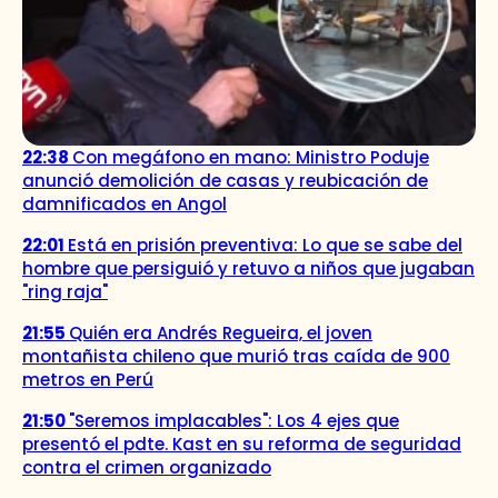
22:38
Con megáfono en mano: Ministro Poduje
anunció demolición de casas y reubicación de
damnificados en Angol
22:01
Está en prisión preventiva: Lo que se sabe del
hombre que persiguió y retuvo a niños que jugaban
"ring raja"
21:55
Quién era Andrés Regueira, el joven
montañista chileno que murió tras caída de 900
metros en Perú
21:50
"Seremos implacables": Los 4 ejes que
presentó el pdte. Kast en su reforma de seguridad
contra el crimen organizado