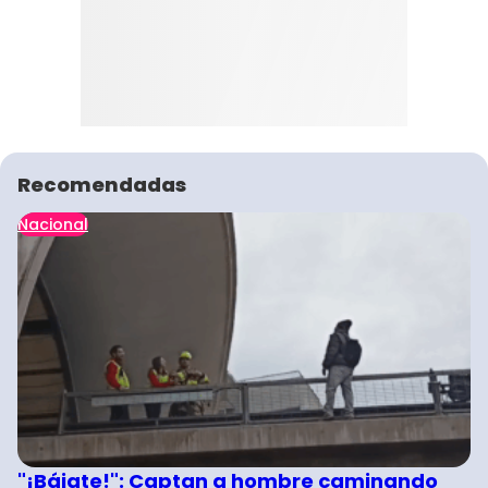
Recomendadas
Nacional
"¡Bájate!": Captan a hombre caminando