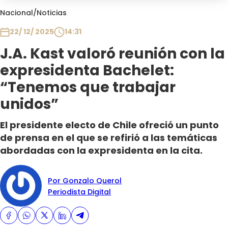
Club De La Comedia
Nacional
/
Noticias
Contigo en Directo
22/ 12/ 2025
14:31
Plan Perfecto
J.A. Kast valoró reunión con la
El Tiempo
expresidenta Bachelet:
Sabingo
Todos Los Programas
“Tenemos que trabajar
unidos”
El presidente electo de Chile ofreció un punto
de prensa en el que se refirió a las temáticas
abordadas con la expresidenta en la cita.
Por Gonzalo Querol
Periodista Digital