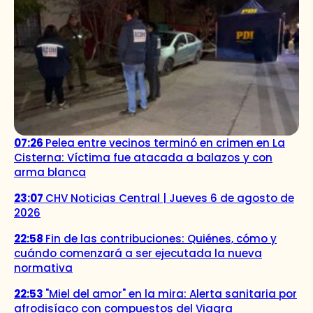
07:26
Pelea entre vecinos terminó en crimen en La
Cisterna: Víctima fue atacada a balazos y con
arma blanca
23:07
CHV Noticias Central | Jueves 6 de agosto de
2026
22:58
Fin de las contribuciones: Quiénes, cómo y
cuándo comenzará a ser ejecutada la nueva
normativa
22:53
"Miel del amor" en la mira: Alerta sanitaria por
afrodisíaco con compuestos del Viagra