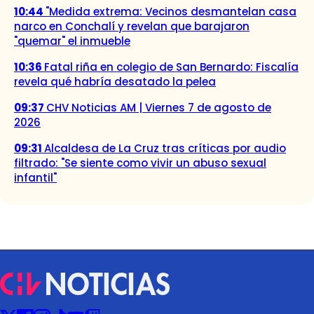
10:44
"Medida extrema: Vecinos desmantelan casa
narco en Conchalí y revelan que barajaron
"quemar" el inmueble
10:36
Fatal riña en colegio de San Bernardo: Fiscalía
revela qué habría desatado la pelea
09:37
CHV Noticias AM | Viernes 7 de agosto de
2026
09:31
Alcaldesa de La Cruz tras críticas por audio
filtrado: "Se siente como vivir un abuso sexual
infantil"