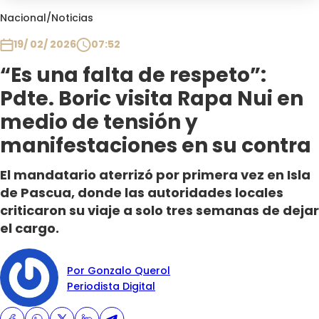
Club De La Comedia
Nacional
/
Noticias
Contigo en Directo
19/ 02/ 2026
07:52
Plan Perfecto
“Es una falta de respeto”:
El Tiempo
Pdte. Boric visita Rapa Nui en
Sabingo
Todos Los Programas
medio de tensión y
manifestaciones en su contra
El mandatario aterrizó por primera vez en Isla
de Pascua, donde las autoridades locales
criticaron su viaje a solo tres semanas de dejar
el cargo.
Por Gonzalo Querol
Periodista Digital