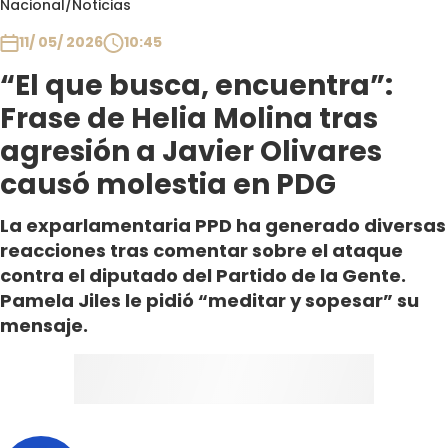
Nacional
/
Noticias
Club De La Comedia
Contigo en Directo
11/ 05/ 2026
10:45
Plan Perfecto
“El que busca, encuentra”:
El Tiempo
Frase de Helia Molina tras
Sabingo
agresión a Javier Olivares
Todos Los Programas
causó molestia en PDG
La exparlamentaria PPD ha generado diversas
reacciones tras comentar sobre el ataque
contra el diputado del Partido de la Gente.
Pamela Jiles le pidió “meditar y sopesar” su
mensaje.