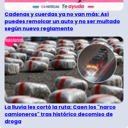
Cadenas y cuerdas ya no van más: Así
puedes remolcar un auto y no ser multado
según nuevo reglamento
Nacional
La lluvia les cortó la ruta: Caen los "narco
camioneros" tras histórico decomiso de
droga