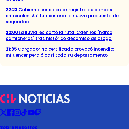
22:23
Gobierno busca crear registro de bandas
criminales: Así funcionaría la nueva propuesta de
seguridad
22:00
La lluvia les cortó la ruta: Caen los "narco
camioneros" tras histórico decomiso de droga
21:35
Cargador no certificado provocó incendio:
Influencer perdió casi todo su departamento
Sobre Nosotros