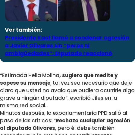
Ver también:
Presidente Kast llamó a condenar agresión
a Javier Olivares sin “peros ni
ambigüedades”: Diputado reaccionó
“Estimada Helia Molina
, sugiero que medite y
sopese su mensaje
; tal vez sea necesario que deje
claro que usted no avala que pudiera ocurrirle algo
grave a ningún diputado”, escribió Jiles en la
misma red social.
Minutos después, la exparlamentaria PPD salió al
paso de las críticas: “
Rechazo cualquier agresión
al diputado Olivares
, pero él debe también