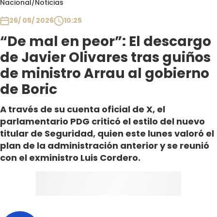
Nacional
/
Noticias
Club De La Comedia
Contigo en Directo
26/ 05/ 2026
10:25
Plan Perfecto
“De mal en peor”: El descargo
El Tiempo
de Javier Olivares tras guiños
Sabingo
de ministro Arrau al gobierno
Todos Los Programas
de Boric
A través de su cuenta oficial de X, el
parlamentario PDG criticó el estilo del nuevo
titular de Seguridad, quien este lunes valoró el
plan de la administración anterior y se reunió
con el exministro Luis Cordero.