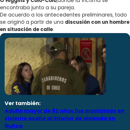
O’Higgins y Colo-Colo
,donde la víctima se
encontraba junto a su pareja.
De acuerdo a los antecedentes preliminares, todo
se originó a partir de una
discusión con un hombre
en situación de calle
.
Ver también:
Adulto mayor de 82 años fue maniatado en
violento asalto al interior de vivienda en
Ñuñoa