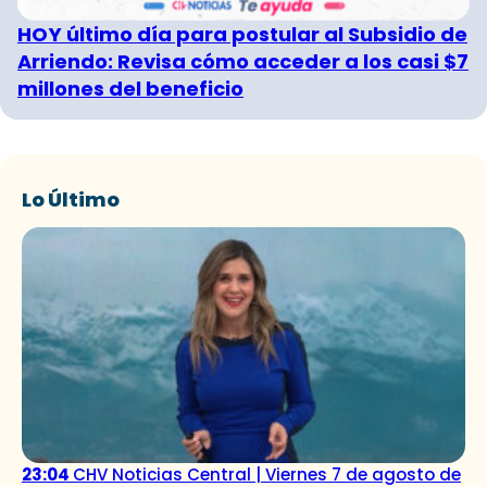
HOY último día para postular al Subsidio de
Arriendo: Revisa cómo acceder a los casi $7
millones del beneficio
Lo Último
23:04
CHV Noticias Central | Viernes 7 de agosto de