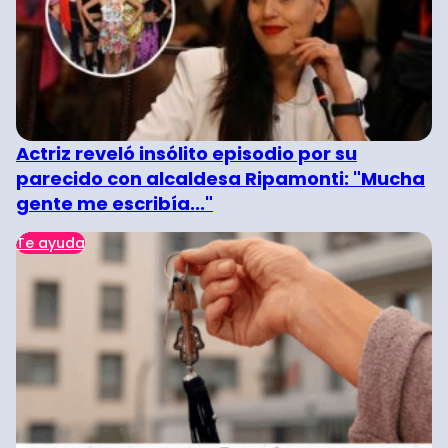
Actriz reveló insólito episodio por su
parecido con alcaldesa Ripamonti: "Mucha
gente me escribía..."
Te ayuda