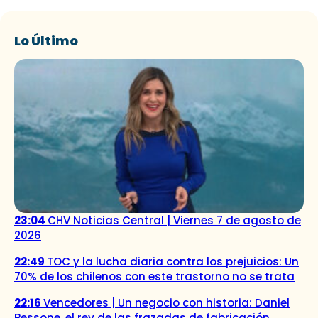
Lo Último
23:04
CHV Noticias Central | Viernes 7 de agosto de
2026
22:49
TOC y la lucha diaria contra los prejuicios: Un
70% de los chilenos con este trastorno no se trata
22:16
Vencedores | Un negocio con historia: Daniel
Bessone, el rey de las frazadas de fabricación