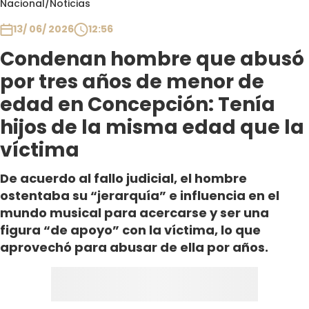
Nacional
/
Noticias
Club De La Comedia
Contigo en Directo
13/ 06/ 2026
12:56
Plan Perfecto
Condenan hombre que abusó
El Tiempo
por tres años de menor de
Sabingo
edad en Concepción: Tenía
Todos Los Programas
hijos de la misma edad que la
víctima
De acuerdo al fallo judicial, el hombre
ostentaba su “jerarquía” e influencia en el
mundo musical para acercarse y ser una
figura “de apoyo” con la víctima, lo que
aprovechó para abusar de ella por años.