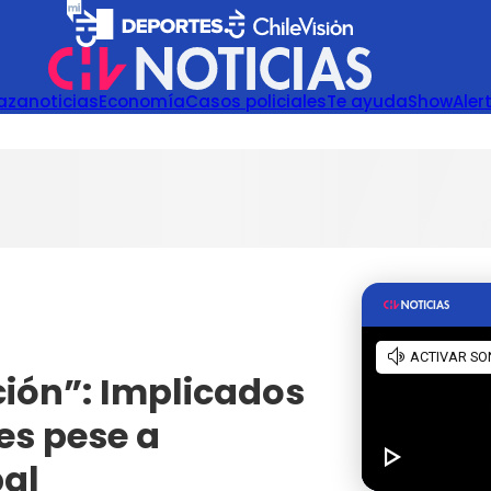
azanoticias
Economía
Casos policiales
Te ayuda
Show
Aler
ón”: Implicados
es pese a
pal