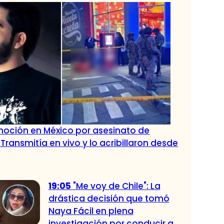
oción en México por asesinato de
 Transmitía en vivo y lo acribillaron desde
19:05
"Me voy de Chile": La
drástica decisión que tomó
Naya Fácil en plena
investigación por conducir a