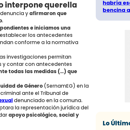
habría es
no interpone querella
bencina a
a denuncia y
afirmaron que
o
.
pondientes e iniciamos una
 establecer los antecedentes
ondan conforme a la normativa
 las investigaciones permitan
es y contar con antecedentes
te todas las medidas (…) que
Equidad de Género
(SernamEG) en la
criminal ante el Tribunal de
exual
denunciado en la comuna.
tara la representación jurídica del
 dar
apoyo psicológico, social y
Lo Últim