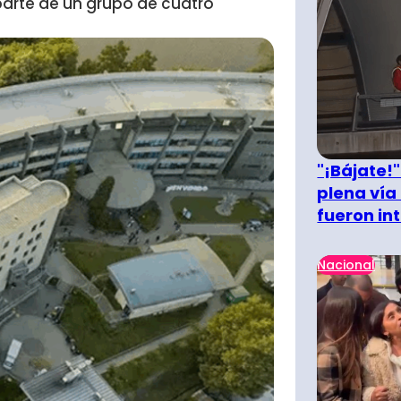
parte de un grupo de cuatro
"¡Bájate!
plena vía 
fueron in
Nacional