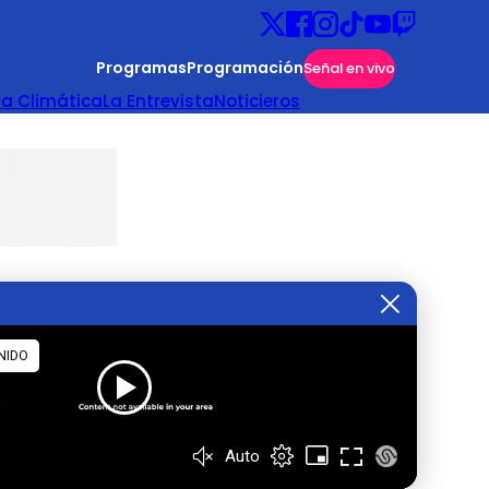
Programas
Programación
Señal en vivo
ta Climática
La Entrevista
Noticieros