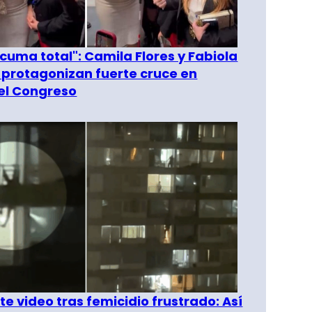
 cuma total": Camila Flores y Fabiola
 protagonizan fuerte cruce en
del Congreso
e video tras femicidio frustrado: Así