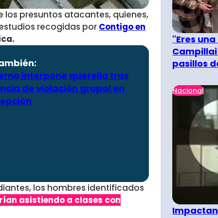
e los presuntos atacantes, quienes,
 estudios recogidas por
Contigo en
"Eres una
ica.
Campillai
también:
pasillos 
erno interpone querella tras
ncia de violación grupal en
Nacional
epción
iantes, los hombres identificados
rían asistiendo a clases con
Impactant