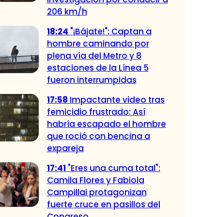
206 km/h
18:24
"¡Bájate!": Captan a
hombre caminando por
plena vía del Metro y 8
estaciones de la Línea 5
fueron interrumpidas
17:58
Impactante video tras
femicidio frustrado: Así
habría escapado el hombre
que roció con bencina a
expareja
17:41
"Eres una cuma total":
Camila Flores y Fabiola
Campillai protagonizan
fuerte cruce en pasillos del
Congreso