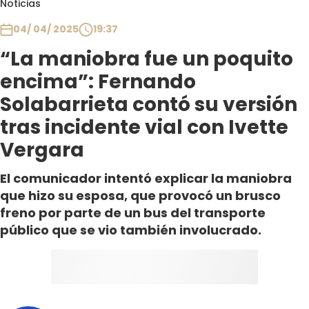
Noticias
Club De La Comedia
Contigo en Directo
04/ 04/ 2025
19:37
Plan Perfecto
“La maniobra fue un poquito
El Tiempo
encima”: Fernando
Sabingo
Solabarrieta contó su versión
Todos Los Programas
tras incidente vial con Ivette
Vergara
El comunicador intentó explicar la maniobra
que hizo su esposa, que provocó un brusco
freno por parte de un bus del transporte
público que se vio también involucrado.