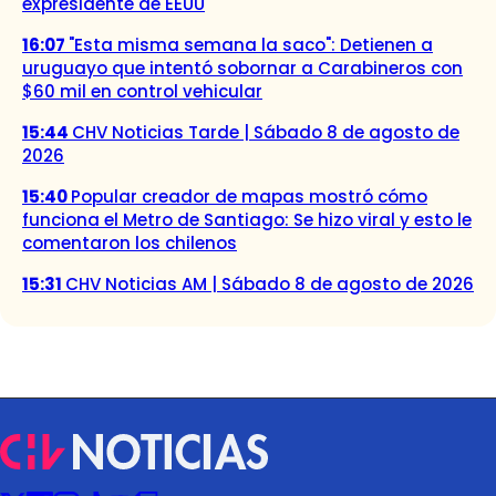
expresidente de EEUU
16:07
"Esta misma semana la saco": Detienen a
uruguayo que intentó sobornar a Carabineros con
$60 mil en control vehicular
15:44
CHV Noticias Tarde | Sábado 8 de agosto de
2026
15:40
Popular creador de mapas mostró cómo
funciona el Metro de Santiago: Se hizo viral y esto le
comentaron los chilenos
15:31
CHV Noticias AM | Sábado 8 de agosto de 2026