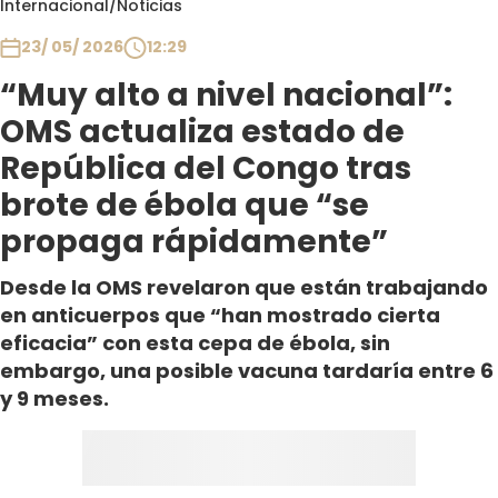
Internacional
/
Noticias
Club De La Comedia
Contigo en Directo
23/ 05/ 2026
12:29
Plan Perfecto
“Muy alto a nivel nacional”:
El Tiempo
OMS actualiza estado de
Sabingo
República del Congo tras
Todos Los Programas
brote de ébola que “se
propaga rápidamente”
Desde la OMS revelaron que están trabajando
en anticuerpos que “han mostrado cierta
eficacia” con esta cepa de ébola, sin
embargo, una posible vacuna tardaría entre 6
y 9 meses.