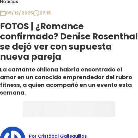
Noticias
Club De La Comedia
Contigo en Directo
05/ 12/ 2025
07:18
Plan Perfecto
FOTOS | ¿Romance
El Tiempo
confirmado? Denise Rosenthal
Sabingo
se dejó ver con supuesta
Todos Los Programas
nueva pareja
La cantante chilena habría encontrado el
amor en un conocido emprendedor del rubro
fitness, a quien acompañó en un evento esta
semana.
Por Cristóbal Galleguillos