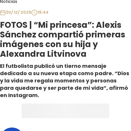
Noticias
Club De La Comedia
Contigo en Directo
30/ 12/ 2025
19:44
Plan Perfecto
FOTOS | “Mi princesa”: Alexis
El Tiempo
Sánchez compartió primeras
Sabingo
imágenes con su hija y
Todos Los Programas
Alexandra Litvinova
El futbolista publicó un tierno mensaje
dedicado a su nueva etapa como padre. “Dios
y la vida me regala momentos y personas
para quedarse y ser parte de mi vida”, afirmó
en Instagram.