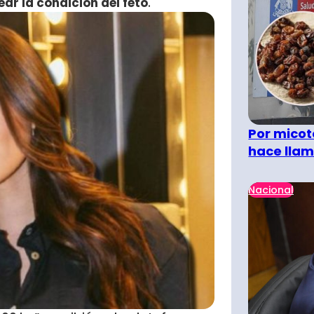
ar la condición del feto
.
Por micot
hace llam
Nacional