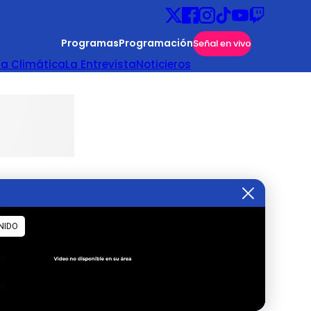
Programas
Programación
Señal en vivo
ta Climática
La Entrevista
Noticieros