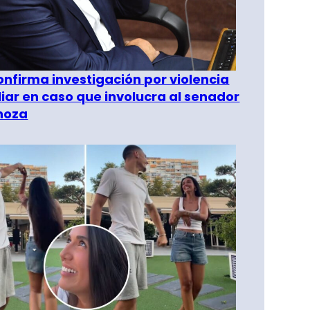
confirma investigación por violencia
liar en caso que involucra al senador
inoza