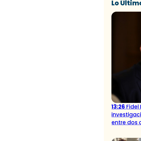
Lo Últim
13:26
Fidel
investigac
entre dos 