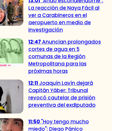
13:01
"Ando escondiéndome":
La reacción de Naya Fácil al
ver a Carabineros en el
aeropuerto en medio de
investigación
12:47
Anuncian prolongados
cortes de agua en 5
comunas de la Región
Metropolitana para las
próximas horas
12:11
Joaquín Lavín dejará
Capitán Yáber: Tribunal
revocó cautelar de prisión
preventiva del exdiputado
11:50
"Hoy tengo mucho
miedo": Diego Pánico