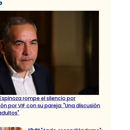
o
 Espinoza rompe el silencio por
ión por VIF con su pareja: "Una discusión
adultos"