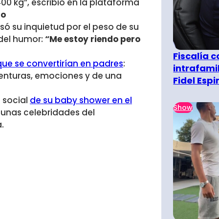
00 kg”, escribió en la plataforma
to
só su inquietud por el peso de su
 del humor:
“Me estoy riendo pero
Fiscalía 
ue se convertirían en padres
:
intrafami
venturas, emociones y de una
Fidel Esp
 social
de su baby shower en el
Show
lgunas celebridades del
.