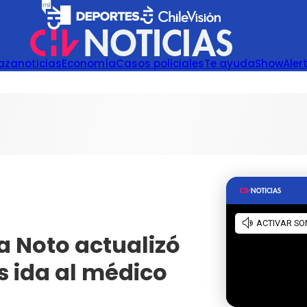
azanoticias
Economía
Casos policiales
Te ayuda
Show
Aler
a Noto actualizó
s ida al médico