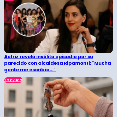
Actriz reveló insólito episodio por su
parecido con alcaldesa Ripamonti: "Mucha
gente me escribía..."
Te ayuda