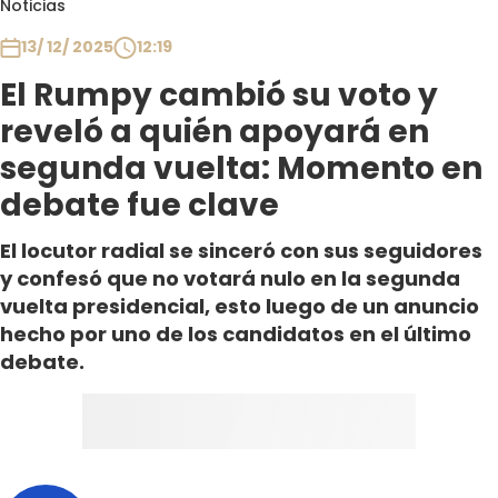
Noticias
Club De La Comedia
Contigo en Directo
13/ 12/ 2025
12:19
Plan Perfecto
El Rumpy cambió su voto y
El Tiempo
reveló a quién apoyará en
Sabingo
segunda vuelta: Momento en
Todos Los Programas
debate fue clave
El locutor radial se sinceró con sus seguidores
y confesó que no votará nulo en la segunda
vuelta presidencial, esto luego de un anuncio
hecho por uno de los candidatos en el último
debate.