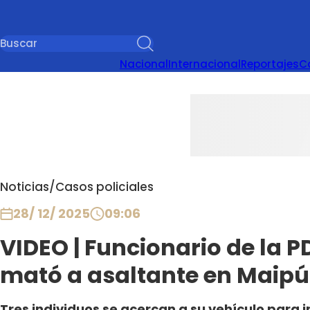
Nacional
Internacional
Reportajes
C
Noticias
/
Casos policiales
28/ 12/ 2025
09:06
VIDEO | Funcionario de la PD
mató a asaltante en Maipú
Tres individuos se acercan a su vehículo para i