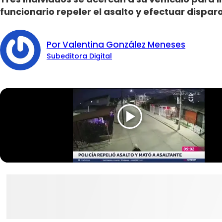
funcionario repeler el asalto y efectuar dispar
Por Valentina González Meneses
Subeditora Digital