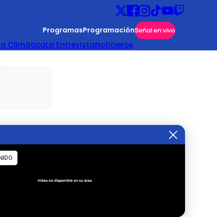
Programas
Programación
Señal en vivo
ta Climática
La Entrevista
Noticieros