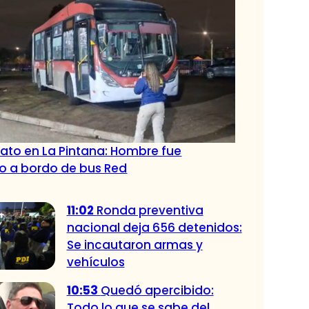
ato en La Pintana: Hombre fue
o a bordo de bus Red
11:02
Ronda preventiva
nacional deja 656 detenidos:
Se incautaron armas y
vehículos
10:53
Quedó apercibido:
Todo lo que se sabe del