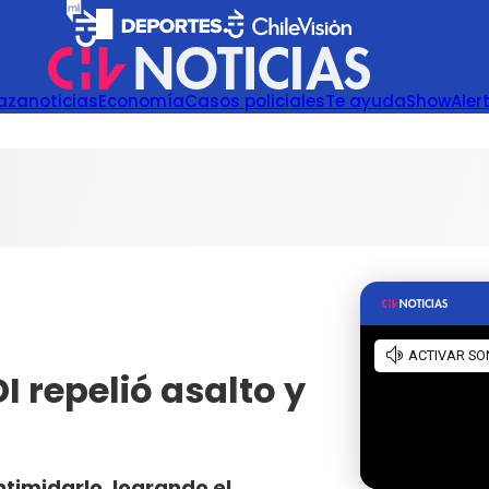
azanoticias
Economía
Casos policiales
Te ayuda
Show
Aler
I repelió asalto y
ntimidarlo, logrando el