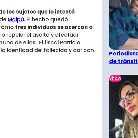
e los sujetos que lo intentó
 de
Maipú
. El hecho quedó
e cómo
tres individuos se acercan a
io repeler el asalto y efectuar
no de ellos. El fiscal Patricio
la identidad del fallecido y dar con
Periodist
de tránsi
Show