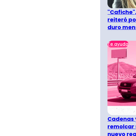
"Cafiche",
reiteró p
duro men
Te ayuda
Cadenas y
remolcar 
nuevo re