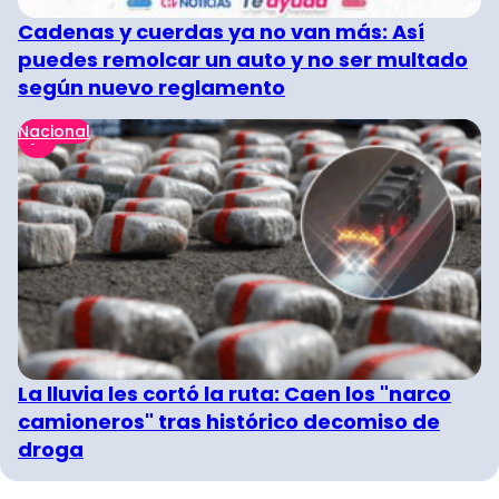
Cadenas y cuerdas ya no van más: Así
puedes remolcar un auto y no ser multado
según nuevo reglamento
Nacional
La lluvia les cortó la ruta: Caen los "narco
camioneros" tras histórico decomiso de
droga