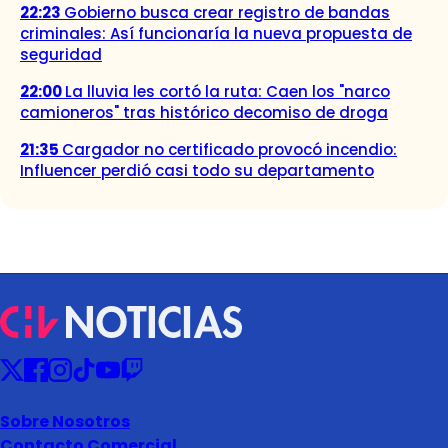
22:23
Gobierno busca crear registro de bandas
criminales: Así funcionaría la nueva propuesta de
seguridad
22:00
La lluvia les cortó la ruta: Caen los "narco
camioneros" tras histórico decomiso de droga
21:35
Cargador no certificado provocó incendio:
Influencer perdió casi todo su departamento
Sobre Nosotros
Contacto Comercial