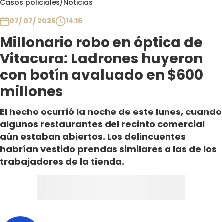
Casos policiales
/
Noticias
Club De La Comedia
Contigo en Directo
07/ 07/ 2026
14:16
Plan Perfecto
Millonario robo en óptica de
El Tiempo
Vitacura: Ladrones huyeron
Sabingo
con botín avaluado en $600
Todos Los Programas
millones
El hecho ocurrió la noche de este lunes, cuando
algunos restaurantes del recinto comercial
aún estaban abiertos. Los delincuentes
habrían vestido prendas similares a las de los
trabajadores de la tienda.