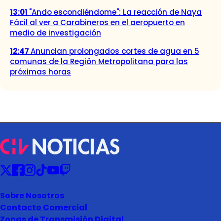
13:01
"Ando escondiéndome": La reacción de Naya
Fácil al ver a Carabineros en el aeropuerto en
medio de investigación
12:47
Anuncian prolongados cortes de agua en 5
comunas de la Región Metropolitana para las
próximas horas
Sobre Nosotros
Contacto Comercial
Zonas de Transmisión Digital