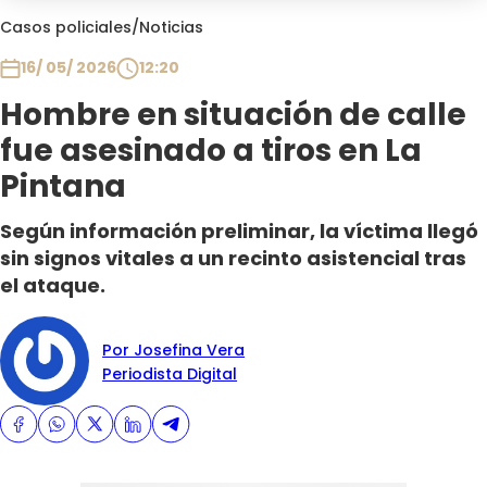
Club De La Comedia
Casos policiales
/
Noticias
Contigo en Directo
16/ 05/ 2026
12:20
Plan Perfecto
Hombre en situación de calle
El Tiempo
fue asesinado a tiros en La
Sabingo
Todos Los Programas
Pintana
Según información preliminar, la víctima llegó
sin signos vitales a un recinto asistencial tras
el ataque.
Por Josefina Vera
Periodista Digital