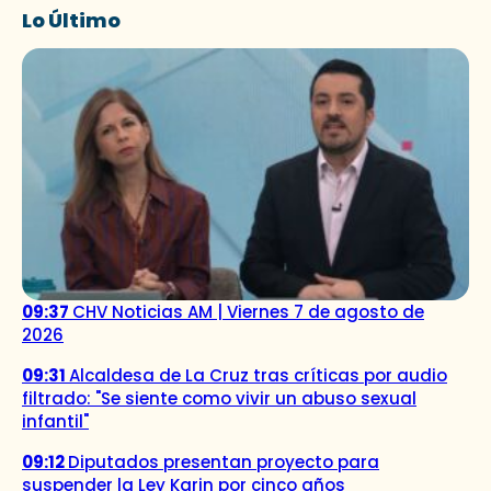
Lo Último
09:37
CHV Noticias AM | Viernes 7 de agosto de
2026
09:31
Alcaldesa de La Cruz tras críticas por audio
filtrado: "Se siente como vivir un abuso sexual
infantil"
09:12
Diputados presentan proyecto para
suspender la Ley Karin por cinco años