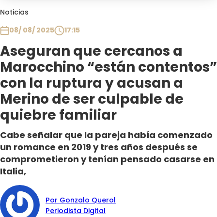
Club De La Comedia
Noticias
Contigo en Directo
08/ 08/ 2025
17:15
Plan Perfecto
Aseguran que cercanos a
El Tiempo
Marocchino “están contentos”
Sabingo
Todos Los Programas
con la ruptura y acusan a
Merino de ser culpable de
quiebre familiar
Cabe señalar que la pareja había comenzado
un romance en 2019 y tres años después se
comprometieron y tenían pensado casarse en
Italia,
Por Gonzalo Querol
Periodista Digital