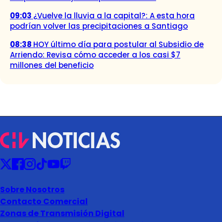
09:03
¿Vuelve la lluvia a la capital?: A esta hora
podrían volver las precipitaciones a Santiago
08:38
HOY último día para postular al Subsidio de
Arriendo: Revisa cómo acceder a los casi $7
millones del beneficio
Sobre Nosotros
Contacto Comercial
Zonas de Transmisión Digital