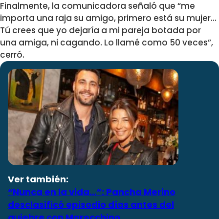
Finalmente, la comunicadora señaló que “me
importa una raja su amigo, primero está su mujer…
Tú crees que yo dejaría a mi pareja botada por
una amiga, ni cagando. Lo llamé como 50 veces”,
cerró.
Ver también:
“Nunca en la vida…”: Pancha Merino
desclasificó episodio días antes del
quiebre con Marocchino