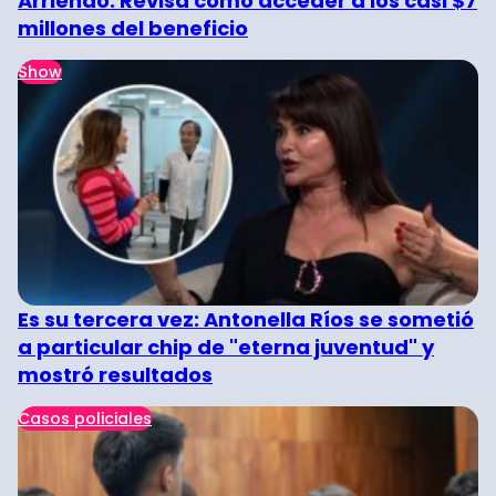
Arriendo: Revisa cómo acceder a los casi $7
millones del beneficio
Show
Es su tercera vez: Antonella Ríos se sometió
a particular chip de "eterna juventud" y
mostró resultados
Casos policiales