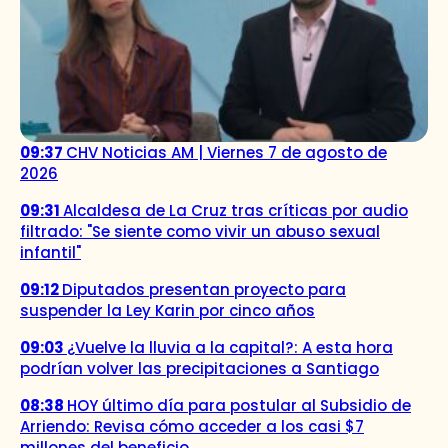
09:37
CHV Noticias AM | Viernes 7 de agosto de
2026
09:31
Alcaldesa de La Cruz tras críticas por audio
filtrado: "Se siente como vivir un abuso sexual
infantil"
09:12
Diputados presentan proyecto para
suspender la Ley Karin por cinco años
09:03
¿Vuelve la lluvia a la capital?: A esta hora
podrían volver las precipitaciones a Santiago
08:38
HOY último día para postular al Subsidio de
Arriendo: Revisa cómo acceder a los casi $7
millones del beneficio