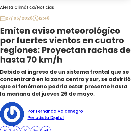
Club De La Comedia
Alerta Climática
/
Noticias
Contigo en Directo
27/ 05/ 2026
12:46
Plan Perfecto
Emiten aviso meteorológico
El Tiempo
por fuertes vientos en cuatro
Sabingo
Todos Los Programas
regiones: Proyectan rachas de
hasta 70 km/h
Debido al ingreso de un sistema frontal que se
concentrará en la zona centro y sur, se advirtió
que el fenómeno podría estar presente hasta
la mañana del jueves 26 de mayo.
Por Fernanda Valdenegro
Periodista Digital