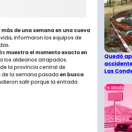
 más de una semana en una cueva
 vida, informaron los equipos de
das.
dés
muestra el momento exacto en
Quedó ape
a los aldeanos atrapados.
accidente
e la provincia central de
Las Cond
es de la semana pasada
en busca
udieron salir porque la entrada
Te ayuda