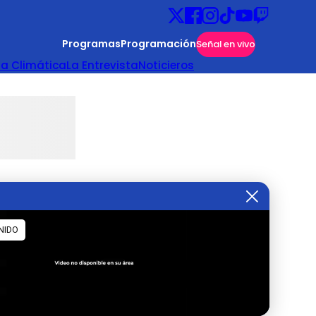
Programas
Programación
Señal en vivo
ta Climática
La Entrevista
Noticieros