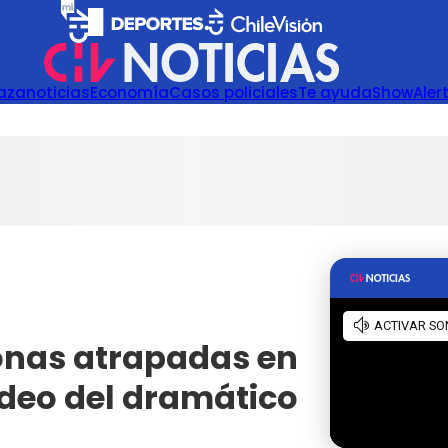
azanoticias
Economía
Casos policiales
Te ayuda
Show
Aler
sonas atrapadas en
ideo del dramático