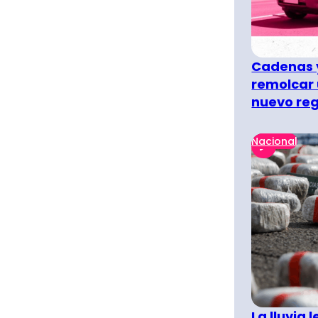
Cadenas y
remolcar 
nuevo re
Nacional
La lluvia 