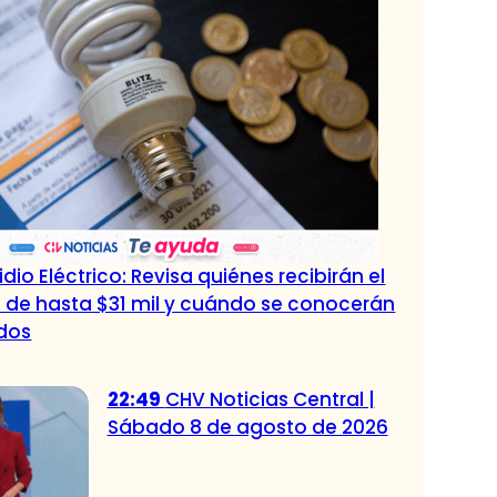
dio Eléctrico: Revisa quiénes recibirán el
 de hasta $31 mil y cuándo se conocerán
ados
22:49
CHV Noticias Central |
Sábado 8 de agosto de 2026