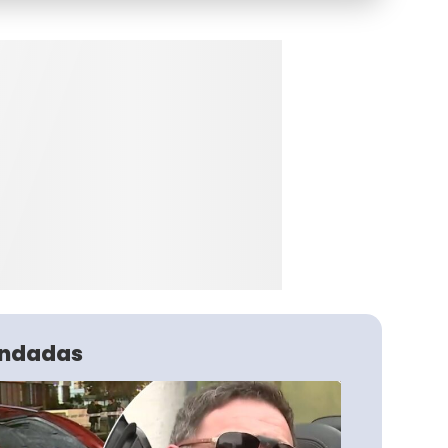
ndadas