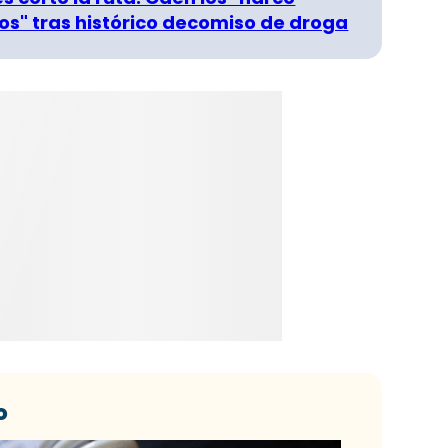
s" tras histórico decomiso de droga
o