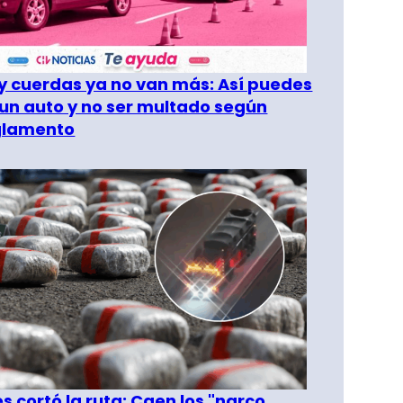
 cuerdas ya no van más: Así puedes
un auto y no ser multado según
glamento
les cortó la ruta: Caen los "narco