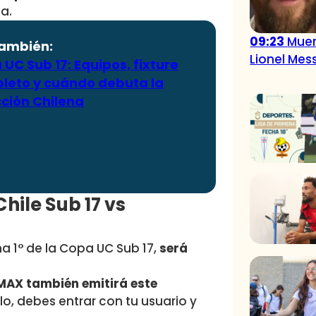
a.
09:23
Muer
también:
Lionel Mess
UC Sub 17: Equipos, fixture
leto y cuándo debuta la
cción Chilena
hile Sub 17 vs
ha 1° de la Copa UC Sub 17,
será
MAX también emitirá este
lo, debes entrar con tu usuario y