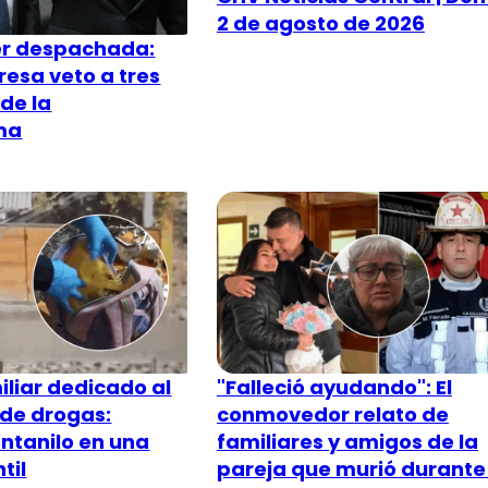
2 de agosto de 2026
er despachada:
resa veto a tres
de la
ma
iliar dedicado al
"Falleció ayudando": El
 de drogas:
conmovedor relato de
ntanilo en una
familiares y amigos de la
til
pareja que murió durante 