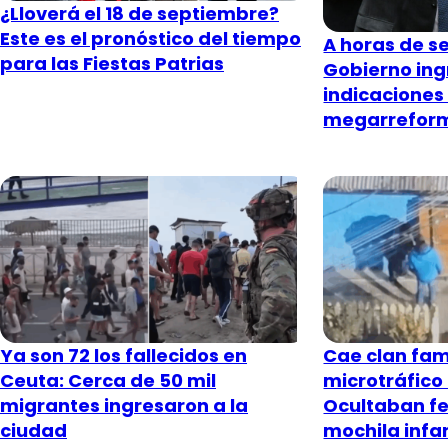
¿Lloverá el 18 de septiembre?
Este es el pronóstico del tiempo
A horas de s
para las Fiestas Patrias
Gobierno ing
indicaciones 
megarrefor
Ya son 72 los fallecidos en
Cae clan fam
Ceuta: Cerca de 50 mil
microtráfico
migrantes ingresaron a la
Ocultaban fe
ciudad
mochila infan