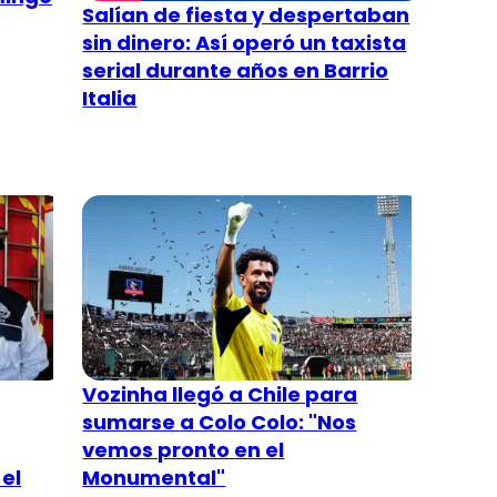
Salían de fiesta y despertaban
sin dinero: Así operó un taxista
serial durante años en Barrio
Italia
Vozinha llegó a Chile para
sumarse a Colo Colo: "Nos
vemos pronto en el
el
Monumental"