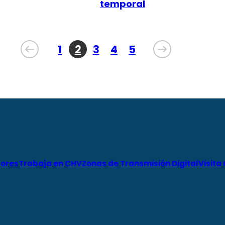
temporal
1
2
3
4
5
ores
Trabaja en CHV
Zonas de Transmisión Digital
Visita