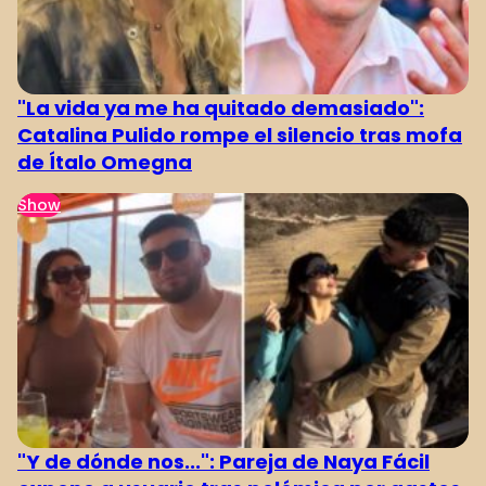
"La vida ya me ha quitado demasiado":
Catalina Pulido rompe el silencio tras mofa
de Ítalo Omegna
Show
"Y de dónde nos...": Pareja de Naya Fácil