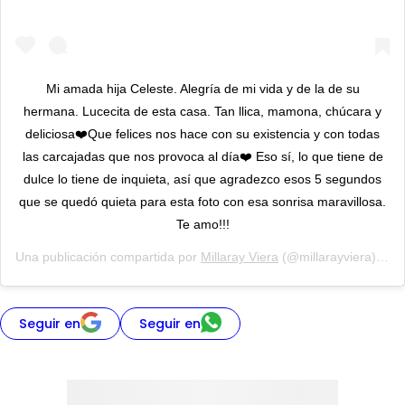
Mi amada hija Celeste. Alegría de mi vida y de la de su
hermana. Lucecita de esta casa. Tan llica, mamona, chúcara y
deliciosa❤️Que felices nos hace con su existencia y con todas
las carcajadas que nos provoca al día❤️ Eso sí, lo que tiene de
dulce lo tiene de inquieta, así que agradezco esos 5 segundos
que se quedó quieta para esta foto con esa sonrisa maravillosa.
Te amo!!!
Una publicación compartida por
Millaray Viera
(@millarayviera) el
6
Seguir en
Seguir en