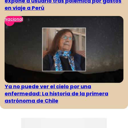
expone a usuario tras polémica por gastos
en viaje a Perú
Nacional
Ya no puede ver el cielo por una
enfermedad: La historia de la primera
astrónoma de Chile