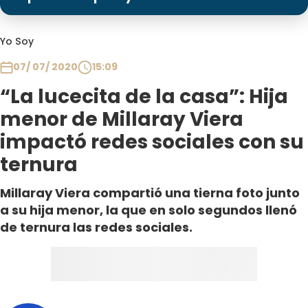
Programas
Club De La Comedia
Yo Soy
Contigo en Directo
07/ 07/ 2020
15:09
Plan Perfecto
“La lucecita de la casa”: Hija
El Tiempo
menor de Millaray Viera
Sabingo
impactó redes sociales con su
Todos Los Programas
ternura
Millaray Viera compartió una tierna foto junto
a su hija menor, la que en solo segundos llenó
de ternura las redes sociales.