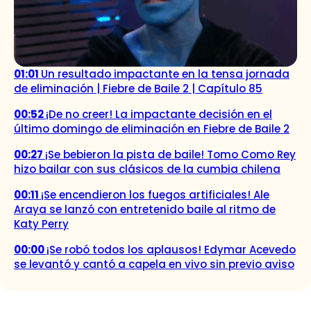
01:01
Un resultado impactante en la tensa jornada
de eliminación | Fiebre de Baile 2 | Capítulo 85
00:52
¡De no creer! La impactante decisión en el
último domingo de eliminación en Fiebre de Baile 2
00:27
¡Se bebieron la pista de baile! Tomo Como Rey
hizo bailar con sus clásicos de la cumbia chilena
00:11
¡Se encendieron los fuegos artificiales! Ale
Araya se lanzó con entretenido baile al ritmo de
Katy Perry
00:00
¡Se robó todos los aplausos! Edymar Acevedo
se levantó y cantó a capela en vivo sin previo aviso