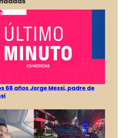
ndadas
es
os 68 años Jorge Messi, padre de
si