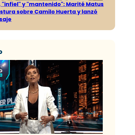
 "infiel" y "mantenido": Marité Matus
ostura sobre Camilo Huerta y lanzó
saje
o