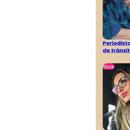
Periodist
de tránsi
Show