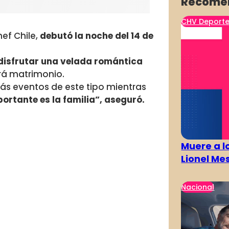
Recome
CHV Deport
ef Chile,
debutó la noche del 14 de
isfrutar una velada romántica
rá matrimonio.
 más eventos de este tipo mientras
ortante es la familia”, aseguró.
Muere a l
Lionel Mes
Nacional