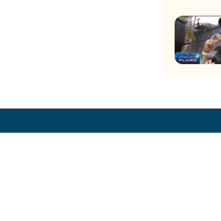
ores
Trabaja en CHV
Zonas de Transmisión Digital
Visita