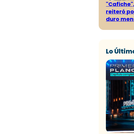
"Cafiche",
reiteró p
duro men
Lo Últim