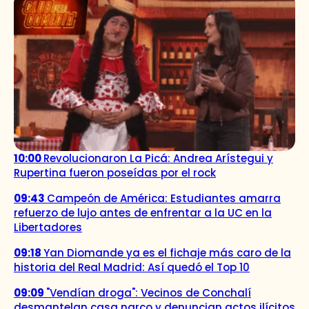
10:00
Revolucionaron La Picá: Andrea Arístegui y
Rupertina fueron poseídas por el rock
09:43
Campeón de América: Estudiantes amarra
refuerzo de lujo antes de enfrentar a la UC en la
Libertadores
09:18
Yan Diomande ya es el fichaje más caro de la
historia del Real Madrid: Así quedó el Top 10
09:09
"Vendían droga": Vecinos de Conchalí
desmantelan casa narco y denuncian actos ilícitos