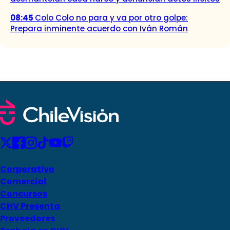
08:45
Colo Colo no para y va por otro golpe:
Prepara inminente acuerdo con Iván Román
Corporativo
Comercial
Concursos
CHV Presenta
Proveedores