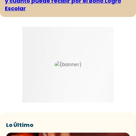
y cuánto puede recibir por el Bono Logro
Escolar
Lo Último