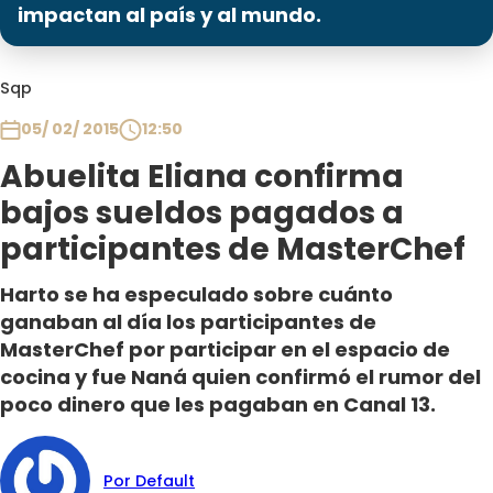
Programas
impactan al país y al mundo.
Club De La Comedia
Sqp
Contigo en Directo
Plan Perfecto
05/ 02/ 2015
12:50
El Tiempo
Abuelita Eliana confirma
Sabingo
bajos sueldos pagados a
Todos Los Programas
participantes de MasterChef
Harto se ha especulado sobre cuánto
ganaban al día los participantes de
MasterChef por participar en el espacio de
cocina y fue Naná quien confirmó el rumor del
poco dinero que les pagaban en Canal 13.
Por Default