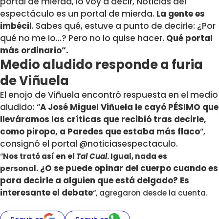
portal de mierda, lo voy a decir, Noticias del
espectáculo es un portal de mierda.
La gente es
imbécil
. Sabes qué, estuve a punto de decirle: ¿Por
qué no me lo…? Pero no lo quise hacer.
Qué portal
más ordinario”.
Medio aludido responde a furia
de Viñuela
El enojo de Viñuela encontró respuesta en el medio
aludido: “
A José Miguel Viñuela le cayó PÉSIMO que
lleváramos las críticas que recibió tras decirle,
como piropo, a Paredes que estaba más flaco
“,
consignó el portal @noticiasespectaculo.
“
Nos trató así en el
Tal Cual
. Igual, nada es
¿O se puede opinar del cuerpo cuando es
personal.
para decirle a alguien que está delgado? Es
interesante el debate
“, agregaron desde la cuenta.