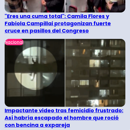
"Eres una cuma total": Camila Flores y
Fabiola Campillai protagonizan fuerte
cruce en pasillos del Congreso
Nacional
Impactante video tras femicidio frustrado:
Así habría escapado el hombre que roció
con bencina a expareja