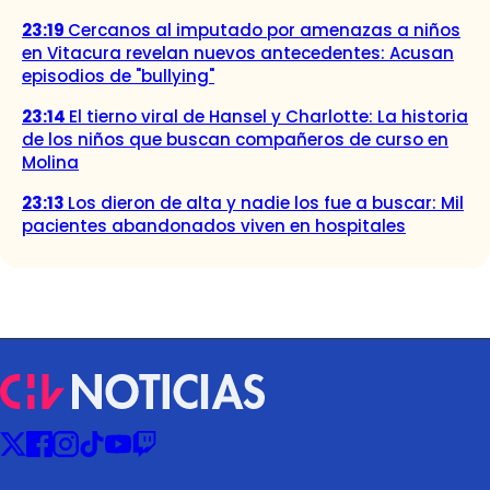
23:19
Cercanos al imputado por amenazas a niños
en Vitacura revelan nuevos antecedentes: Acusan
episodios de "bullying"
23:14
El tierno viral de Hansel y Charlotte: La historia
de los niños que buscan compañeros de curso en
Molina
23:13
Los dieron de alta y nadie los fue a buscar: Mil
pacientes abandonados viven en hospitales