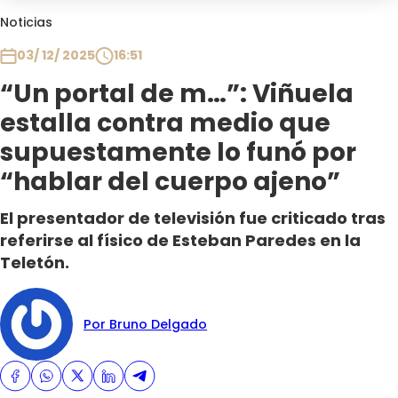
Club De La Comedia
Noticias
Contigo en Directo
03/ 12/ 2025
16:51
Plan Perfecto
“Un portal de m…”: Viñuela
El Tiempo
estalla contra medio que
Sabingo
Todos Los Programas
supuestamente lo funó por
“hablar del cuerpo ajeno”
El presentador de televisión fue criticado tras
referirse al físico de Esteban Paredes en la
Teletón.
Por Bruno Delgado