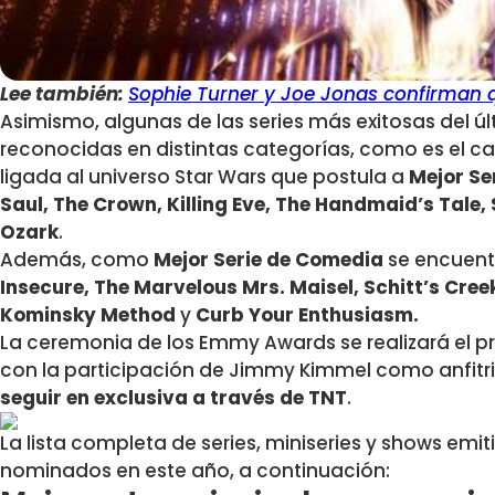
Lee también:
Sophie Turner y Joe Jonas confirman qu
Asimismo, algunas de las series más exitosas del 
reconocidas en distintas categorías, como es el c
ligada al universo Star Wars que postula a
Mejor Se
Saul, The Crown, Killing Eve, The Handmaid’s Tale,
Ozark
.
Además, como
Mejor Serie de Comedia
se encuen
Insecure, The Marvelous Mrs. Maisel, Schitt’s Cre
Kominsky Method
y
Curb Your Enthusiasm.
La ceremonia de los Emmy Awards se realizará el 
con la participación de Jimmy Kimmel como anfitr
seguir en exclusiva a través de TNT
.
La lista completa de series, miniseries y shows emit
nominados en este año, a continuación: