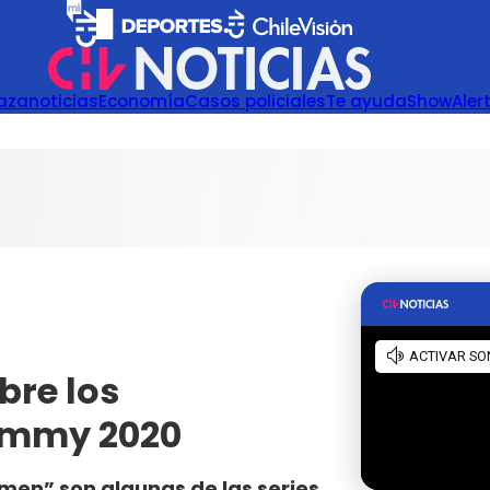
azanoticias
Economía
Casos policiales
Te ayuda
Show
Aler
bre los
Emmy 2020
men” son algunas de las series