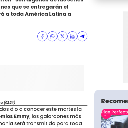
ones que se entregarán el
rá a toda América Latina a
Recome
a (02:24)
dos dio a conocer este martes la
Plan Perfect
remios Emmy
, los galardones más
monia será transmitida para toda