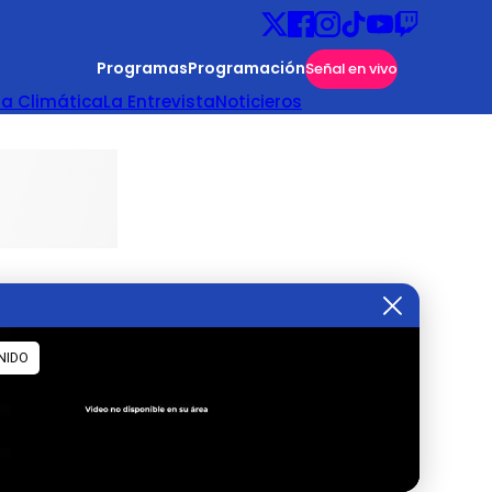
Programas
Programación
Señal en vivo
ta Climática
La Entrevista
Noticieros