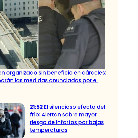
n organizado sin beneficio en cárceles:
narán las medidas anunciadas por el
21:52
El silencioso efecto del
frío: Alertan sobre mayor
riesgo de infartos por bajas
temperaturas