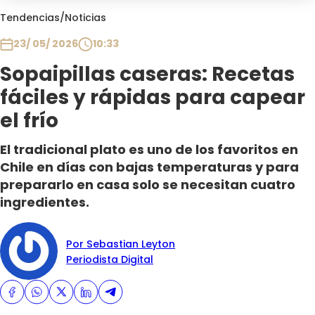
Club De La Comedia
Tendencias
/
Noticias
Contigo en Directo
23/ 05/ 2026
10:33
Plan Perfecto
Sopaipillas caseras: Recetas
El Tiempo
fáciles y rápidas para capear
Sabingo
Todos Los Programas
el frío
El tradicional plato es uno de los favoritos en
Chile en días con bajas temperaturas y para
prepararlo en casa solo se necesitan cuatro
ingredientes.
Por Sebastian Leyton
Periodista Digital