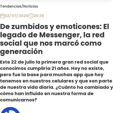
Club De La Comedia
Tendencias
/
Noticias
Contigo en Directo
22/ 07/ 2020
20:26
Plan Perfecto
De zumbidos y emoticones: El
El Tiempo
legado de Messenger, la red
Sabingo
Todos Los Programas
social que nos marcó como
generación
Este 22 de julio la primera gran red social que
conocimos cumpliría 21 años. Hoy no existe,
pero fue la base para muchas app que hoy
tenemos en nuestros celulares y que son parte
de nuestra vida diaria. ¿Cuánto ha cambiado y
cómo han influido en nuestra forma de
comunicarnos?