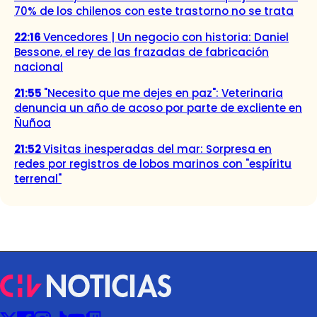
70% de los chilenos con este trastorno no se trata
22:16
Vencedores | Un negocio con historia: Daniel
Bessone, el rey de las frazadas de fabricación
nacional
21:55
"Necesito que me dejes en paz": Veterinaria
denuncia un año de acoso por parte de excliente en
Ñuñoa
21:52
Visitas inesperadas del mar: Sorpresa en
redes por registros de lobos marinos con "espíritu
terrenal"