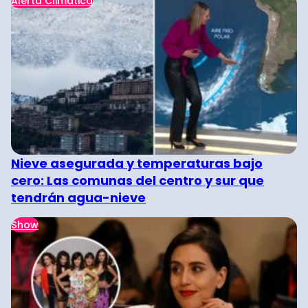
Alerta Climática
Nieve asegurada y temperaturas bajo
cero: Las comunas del centro y sur que
tendrán agua-nieve
Show