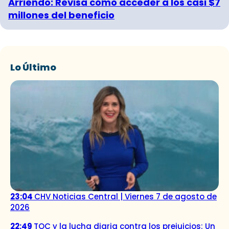
Arriendo: Revisa cómo acceder a los casi $7
millones del beneficio
Lo Último
23:04
CHV Noticias Central | Viernes 7 de agosto de
2026
22:49
TOC y la lucha diaria contra los prejuicios: Un