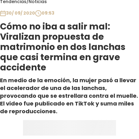
Tendencias
/
Noticias
Club De La Comedia
Contigo en Directo
30/ 09/ 2020
09:53
Plan Perfecto
Cómo no iba a salir mal:
El Tiempo
Viralizan propuesta de
Sabingo
matrimonio en dos lanchas
Todos Los Programas
que casi termina en grave
accidente
En medio de la emoción, la mujer pasó a llevar
el acelerador de una de las lanchas,
provocando que se estrellara contra el muelle.
El video fue publicado en TikTok y suma miles
de reproducciones.