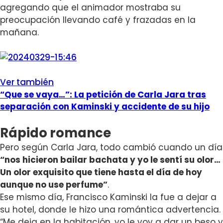
agregando que el animador mostraba su
preocupación llevando café y frazadas en la
mañana.
Ver también
“Que se vaya…”: La petición de Carla Jara tras
separación con Kaminski y accidente de su hijo
Rápido romance
Pero según Carla Jara, todo cambió cuando un día
“nos hicieron bailar bachata y yo le sentí su olor…
Un olor exquisito que tiene hasta el día de hoy
aunque no use perfume”
.
Ese mismo día, Francisco Kaminski la fue a dejar a
su hotel, donde le hizo una romántica advertencia.
“Me deja en la habitación, yo le voy a dar un beso y