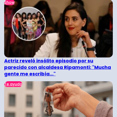
Show
Actriz reveló insólito episodio por su
parecido con alcaldesa Ripamonti: "Mucha
gente me escribía..."
Te ayuda