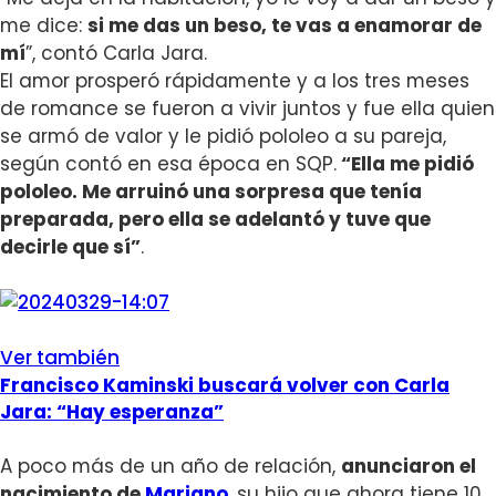
me dice:
si me das un beso, te vas a enamorar de
mí
”, contó Carla Jara.
El amor prosperó rápidamente y a los tres meses
de romance se fueron a vivir juntos y fue ella quien
se armó de valor y le pidió pololeo a su pareja,
según contó en esa época en SQP.
“Ella me pidió
pololeo. Me arruinó una sorpresa que tenía
preparada, pero ella se adelantó y tuve que
decirle que sí”
.
Ver también
Francisco Kaminski buscará volver con Carla
Jara: “Hay esperanza”
A poco más de un año de relación,
anunciaron el
nacimiento de
Mariano
, su hijo que ahora tiene 10