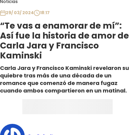
Noticias
Club De La Comedia
Contigo en Directo
29/ 03/ 2024
18:17
Plan Perfecto
“Te vas a enamorar de mí”:
El Tiempo
Así fue la historia de amor de
Sabingo
Carla Jara y Francisco
Todos Los Programas
Kaminski
Carla Jara y Francisco Kaminski revelaron su
quiebre tras más de una década de un
romance que comenzó de manera fugaz
cuando ambos compartieron en un matinal.