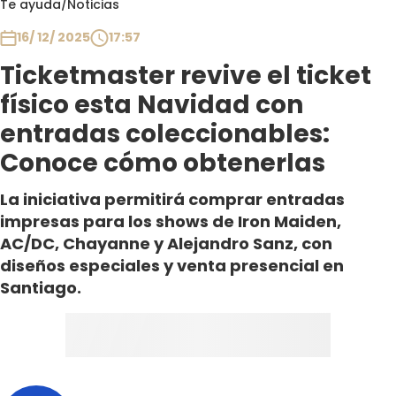
Te ayuda
/
Noticias
Club De La Comedia
Contigo en Directo
16/ 12/ 2025
17:57
Plan Perfecto
Ticketmaster revive el ticket
El Tiempo
físico esta Navidad con
Sabingo
entradas coleccionables:
Todos Los Programas
Conoce cómo obtenerlas
La iniciativa permitirá comprar entradas
impresas para los shows de Iron Maiden,
AC/DC, Chayanne y Alejandro Sanz, con
diseños especiales y venta presencial en
Santiago.