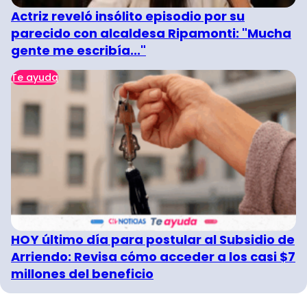
Actriz reveló insólito episodio por su
parecido con alcaldesa Ripamonti: "Mucha
gente me escribía..."
Te ayuda
HOY último día para postular al Subsidio de
Arriendo: Revisa cómo acceder a los casi $7
millones del beneficio