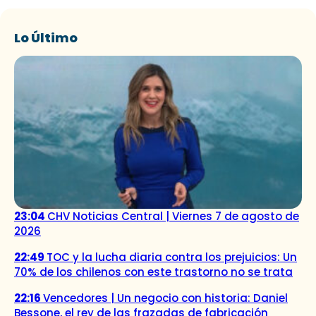
Lo Último
23:04
CHV Noticias Central | Viernes 7 de agosto de
2026
22:49
TOC y la lucha diaria contra los prejuicios: Un
70% de los chilenos con este trastorno no se trata
22:16
Vencedores | Un negocio con historia: Daniel
Bessone, el rey de las frazadas de fabricación