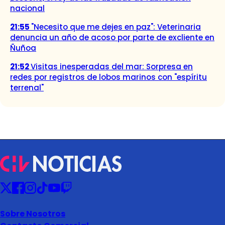
nacional
21:55
"Necesito que me dejes en paz": Veterinaria
denuncia un año de acoso por parte de excliente en
Ñuñoa
21:52
Visitas inesperadas del mar: Sorpresa en
redes por registros de lobos marinos con "espíritu
terrenal"
Sobre Nosotros