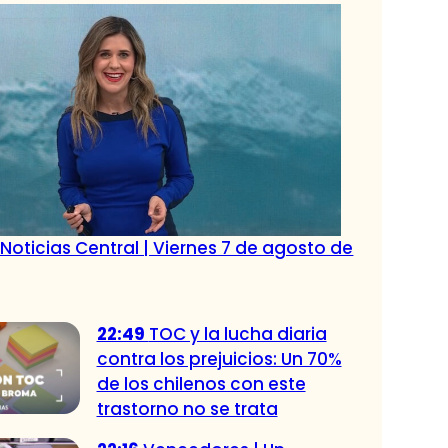
Noticias Central | Viernes 7 de agosto de
22:49
TOC y la lucha diaria
contra los prejuicios: Un 70%
de los chilenos con este
trastorno no se trata