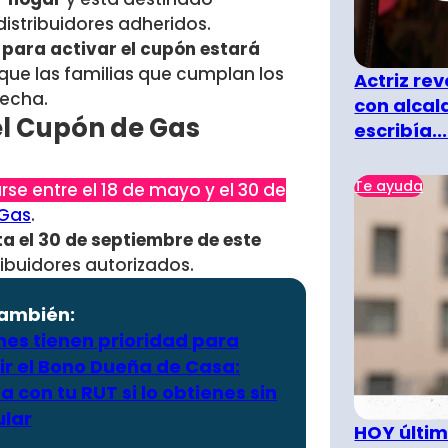
istribuidores adheridos.
 para activar el cupón estará
o que las familias que cumplan los
Actriz rev
fecha.
con alcal
el Cupón de Gas
escribía...
Te ayuda
rse entre el 18 de mayo y el 30 de
 Gas
.
ta el 30 de septiembre de este
ibuidores autorizados.
también:
nes tienen prioridad para
ir el Bono Dueña de Casa:
a con tu RUT si lo obtienes sin
ular
HOY últim