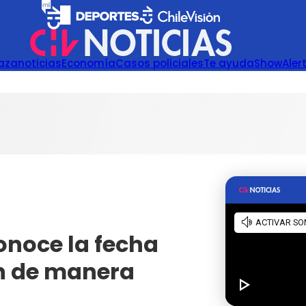
azanoticias
Economía
Casos policiales
Te ayuda
Show
Aler
onoce la fecha
ón de manera