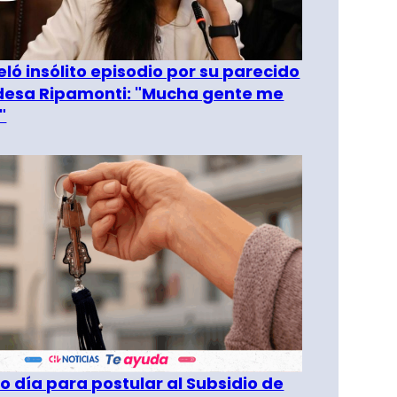
eló insólito episodio por su parecido
desa Ripamonti: "Mucha gente me
"
o día para postular al Subsidio de