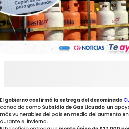
El
gobierno confirmó la entrega del denominado
C
conocido como
Subsidio de Gas Licuado
, un apoy
más vulnerables del país en medio del aumento en 
durante el invierno.
El beneficio entrega un
monto único de $27.000 po