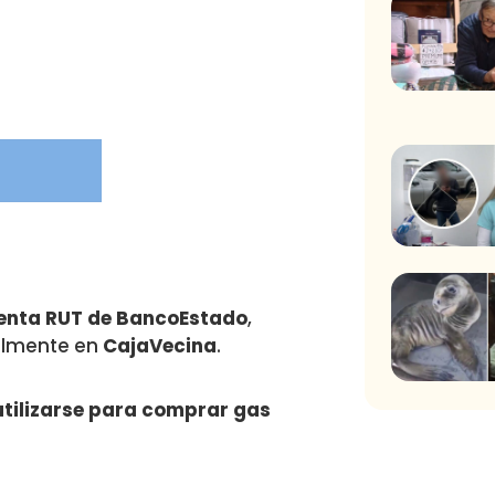
enta RUT de BancoEstado
,
almente en
CajaVecina
.
utilizarse para comprar gas