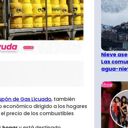
Nieve ase
Las comun
agua-nie
Show
upón de Gas Licuado
, también
o económico dirigido a los hogares
el precio de los combustibles
r hogar
y está destinado