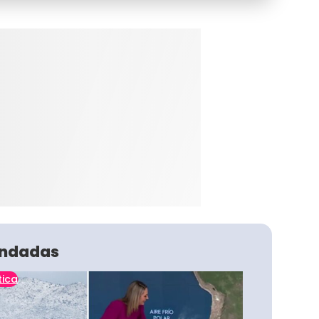
ndadas
tica