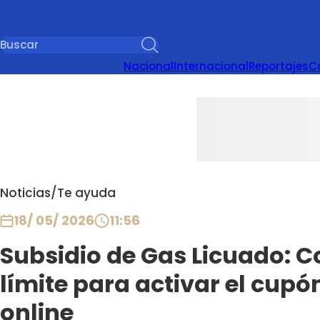
Nacional
Internacional
Reportajes
C
Noticias
/
Te ayuda
18/ 05/ 2026
11:56
Subsidio de Gas Licuado: C
límite para activar el cup
online