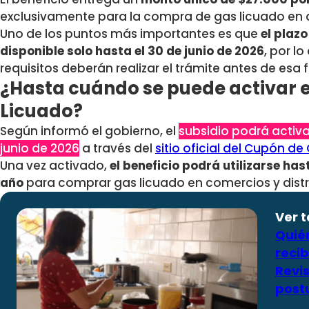
exclusivamente para la compra de gas licuado en d
Uno de los puntos más importantes es que
el plazo
disponible solo hasta el 30 de junio de 2026
, por l
requisitos deberán realizar el trámite antes de esa 
¿Hasta cuándo se puede activar 
Licuado?
Según informó el gobierno, el
subsidio podrá activa
junio de 2026
a través del
sitio oficial del Cupón de
Una vez activado,
el beneficio podrá utilizarse has
año
para comprar gas licuado en comercios y distr
Ver 
Quié
recib
Revis
post