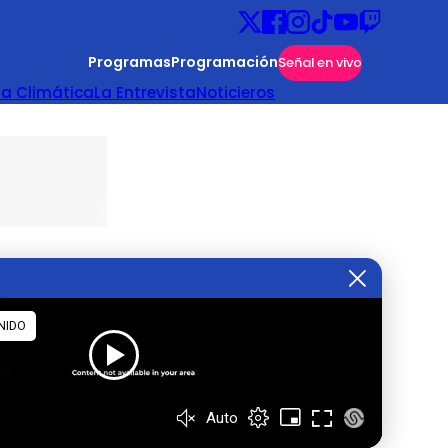
Programas
Programación
Señal en vivo
ta Climática
La Entrevista
Noticieros