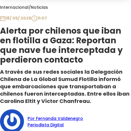
Club De La Comedia
Internacional
/
Noticias
Contigo en Directo
18/ 05/ 2026
11:07
Plan Perfecto
Alerta por chilenos que iban
El Tiempo
en flotilla a Gaza: Reportan
Sabingo
Todos Los Programas
que nave fue interceptada y
perdieron contacto
A través de sus redes sociales la Delegación
Chilena de La Global Sumud Flotilla informó
que embarcaciones que transportaban a
chilenos fueron interceptadas. Entre ellos iban
Carolina Eltit y Víctor Chanfreau.
Por Fernanda Valdenegro
Periodista Digital