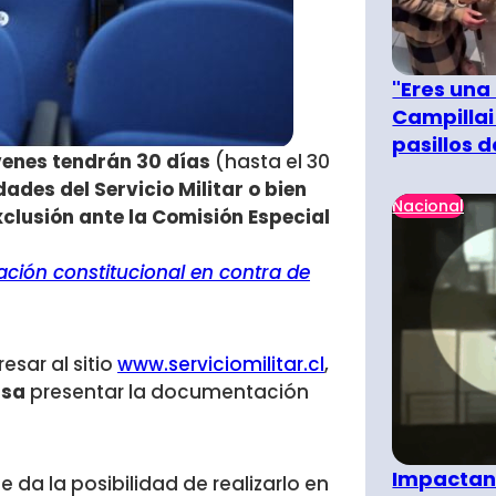
"Eres una
Campillai
pasillos 
venes tendrán 30 días
(hasta el 30
ades del Servicio Militar o bien
Nacional
xclusión ante la Comisión Especial
ción constitucional en contra de
esar al sitio
www.serviciomilitar.cl
,
asa
presentar la documentación
Impactant
 le da la posibilidad de realizarlo en