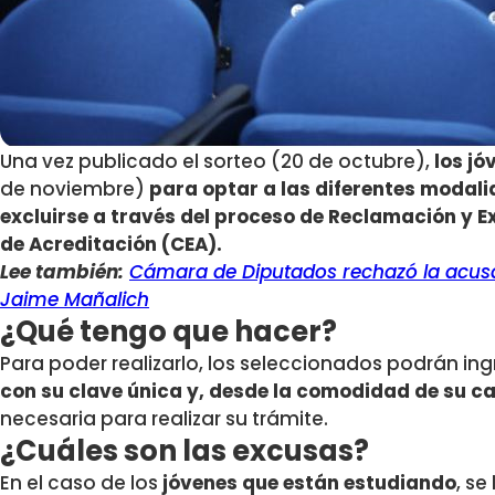
Una vez publicado el sorteo (20 de octubre),
los jó
de noviembre)
para optar a las diferentes modalid
excluirse a través del proceso de Reclamación y E
de Acreditación (CEA).
Lee también:
Cámara de Diputados rechazó la acusa
Jaime Mañalich
¿Qué tengo que hacer?
Para poder realizarlo, los seleccionados podrán ingr
con su clave única y, desde la comodidad de su c
necesaria para realizar su trámite.
¿Cuáles son las excusas?
En el caso de los
jóvenes que están estudiando
, se