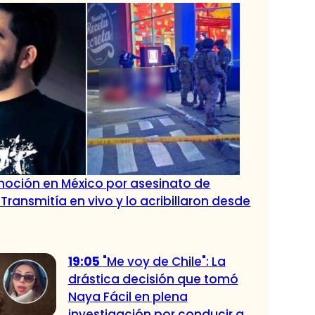
oción en México por asesinato de
 Transmitía en vivo y lo acribillaron desde
19:05
"Me voy de Chile": La
drástica decisión que tomó
Naya Fácil en plena
investigación por conducir a