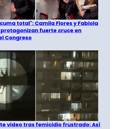
 cuma total": Camila Flores y Fabiola
 protagonizan fuerte cruce en
del Congreso
e video tras femicidio frustrado: Así