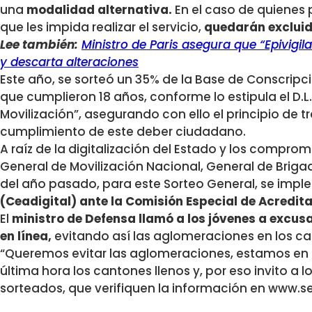
una
modalidad alternativa.
En el caso de quienes
que les impida realizar el servicio,
quedarán excluid
Lee también:
Ministro de Paris asegura que “Epivigi
y descarta alteraciones
Este año, se sorteó un 35% de la Base de Conscrip
que cumplieron 18 años, conforme lo estipula el D.L
Movilización”, asegurando con ello el principio de 
cumplimiento de este deber ciudadano.
A raíz de la digitalización del Estado y los compromi
General de Movilización Nacional, General de Brigad
del año pasado, para este Sorteo General, se impl
(Ceadigital) ante la Comisión Especial de Acredita
El
ministro de Defensa llamó a los jóvenes a excus
en línea,
evitando así las aglomeraciones en los c
“Queremos evitar las aglomeraciones, estamos en
última hora los cantones llenos y, por eso invito a 
sorteados, que verifiquen la información en www.serv