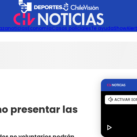
azanoticias
Economía
Casos policiales
Te ayuda
Show
Aler
mo presentar las
dos no voluntarios podrán