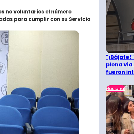
s no voluntarios el número
madas para cumplir con su Servicio
"¡Bájate!
plena vía 
fueron in
Nacional