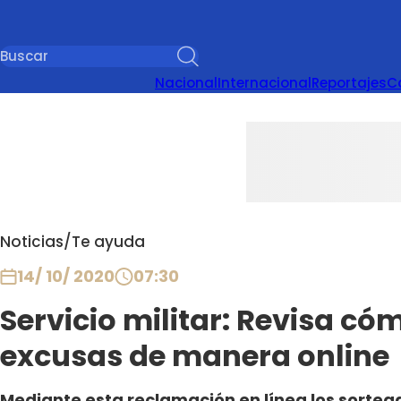
Nacional
Internacional
Reportajes
C
Noticias
/
Te ayuda
14/ 10/ 2020
07:30
Servicio militar: Revisa có
excusas de manera online
Mediante esta reclamación en línea los sortea