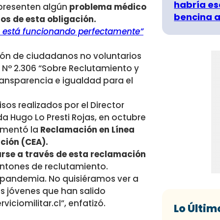
habría es
 presenten algún
problema médico
bencina a
os de esta obligación.
la está funcionando perfectamente”
ción de ciudadanos no voluntarios
. N° 2.306 “Sobre Reclutamiento y
transparencia e igualdad para el
sos realizados por el Director
a Hugo Lo Presti Rojas, en octubre
ementó la
Reclamación en Línea
ción (CEA).
arse a través de esta reclamación
antones de reclutamiento.
 pandemia. No quisiéramos ver a
los jóvenes que han salido
iciomilitar.cl”, enfatizó.
Lo Últim