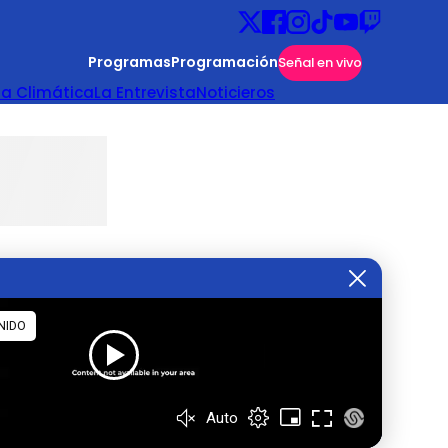
Programas
Programación
Señal en vivo
ta Climática
La Entrevista
Noticieros