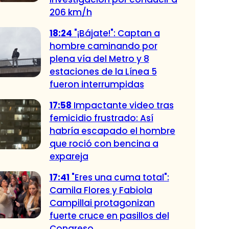
206 km/h
18:24
"¡Bájate!": Captan a
hombre caminando por
plena vía del Metro y 8
estaciones de la Línea 5
fueron interrumpidas
17:58
Impactante video tras
femicidio frustrado: Así
habría escapado el hombre
que roció con bencina a
expareja
17:41
"Eres una cuma total":
Camila Flores y Fabiola
Campillai protagonizan
fuerte cruce en pasillos del
Congreso