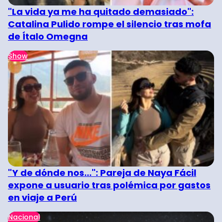
"La vida ya me ha quitado demasiado":
Catalina Pulido rompe el silencio tras mofa
de Ítalo Omegna
Show
"Y de dónde nos...": Pareja de Naya Fácil
expone a usuario tras polémica por gastos
en viaje a Perú
Nacional