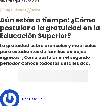
Sin Categoria
/
Noticias
Club De La Comedia
Contigo en Directo
08/ 03/ 2024
12:28
Plan Perfecto
Aún estás a tiempo: ¿Cómo
El Tiempo
postular a la gratuidad en la
Sabingo
Educación Superior?
Todos Los Programas
La gratuidad cubre aranceles y matrículas
para estudiantes de familias de bajos
ingresos. ¿Cómo postular en el segundo
periodo? Conoce todos los detalles acá.
Por Default