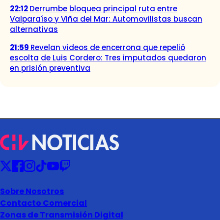
22:12
Derrumbe bloquea principal ruta entre
Valparaíso y Viña del Mar: Automovilistas buscan
alternativas
21:59
Revelan videos de encerrona que repelió
escolta de Luis Cordero: Tres imputados quedaron
en prisión preventiva
Sobre Nosotros
Contacto Comercial
Zonas de Transmisión Digital