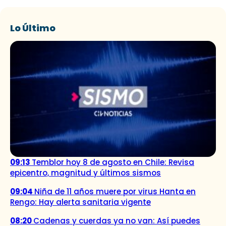
Lo Último
09:13
Temblor hoy 8 de agosto en Chile: Revisa
epicentro, magnitud y últimos sismos
09:04
Niña de 11 años muere por virus Hanta en
Rengo: Hay alerta sanitaria vigente
08:20
Cadenas y cuerdas ya no van: Así puedes