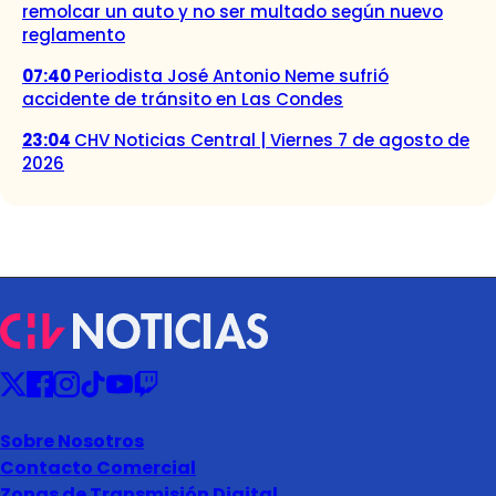
remolcar un auto y no ser multado según nuevo
reglamento
07:40
Periodista José Antonio Neme sufrió
accidente de tránsito en Las Condes
23:04
CHV Noticias Central | Viernes 7 de agosto de
2026
Sobre Nosotros
Contacto Comercial
Zonas de Transmisión Digital