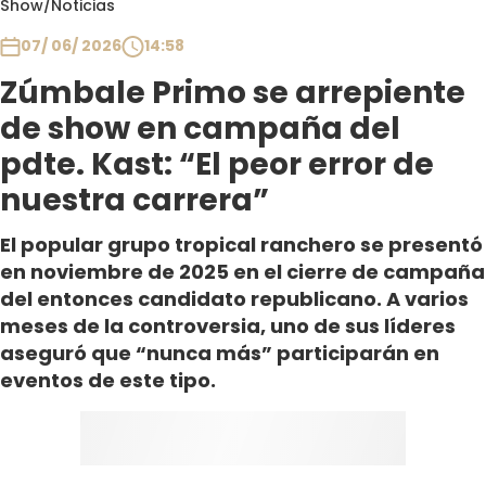
Show
/
Noticias
Club De La Comedia
Contigo en Directo
07/ 06/ 2026
14:58
Plan Perfecto
Zúmbale Primo se arrepiente
El Tiempo
de show en campaña del
Sabingo
pdte. Kast: “El peor error de
Todos Los Programas
nuestra carrera”
El popular grupo tropical ranchero se presentó
en noviembre de 2025 en el cierre de campaña
del entonces candidato republicano. A varios
meses de la controversia, uno de sus líderes
aseguró que “nunca más” participarán en
eventos de este tipo.