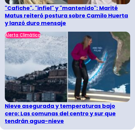
"Cafiche", "infiel" y "mantenido": Marité
Matus reiteró postura sobre Camilo Huerta
y lanzó duro mensaje
Alerta Climática
Nieve asegurada y temperaturas bajo
cero: Las comunas del centro y sur que
tendrán agua-nieve