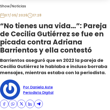
Club De La Comedia
Show
/
Noticias
Contigo en Directo
07/ 05/ 2026
17:28
Plan Perfecto
“No tienes una vida…”: Pareja
El Tiempo
de Cecilia Gutiérrez se fue en
Sabingo
Todos Los Programas
picada contra Adriana
Barrientos y ella contestó
Barrientos aseguró que en 2022 la pareja de
Cecilia Gutiérrez le hablaba e incluso borraba
mensajes, mientras estaba con la periodista.
Por Daniela Aste
Periodista Digital