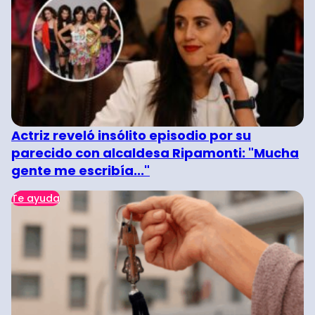
Actriz reveló insólito episodio por su
parecido con alcaldesa Ripamonti: "Mucha
gente me escribía..."
Te ayuda