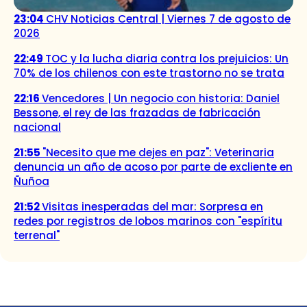
23:04
CHV Noticias Central | Viernes 7 de agosto de
2026
22:49
TOC y la lucha diaria contra los prejuicios: Un
70% de los chilenos con este trastorno no se trata
22:16
Vencedores | Un negocio con historia: Daniel
Bessone, el rey de las frazadas de fabricación
nacional
21:55
"Necesito que me dejes en paz": Veterinaria
denuncia un año de acoso por parte de excliente en
Ñuñoa
21:52
Visitas inesperadas del mar: Sorpresa en
redes por registros de lobos marinos con "espíritu
terrenal"