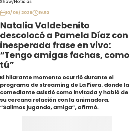
Show
/
Noticias
Club De La Comedia
Contigo en Directo
10/ 06/ 2026
19:53
Plan Perfecto
Natalia Valdebenito
El Tiempo
descolocó a Pamela Díaz con
Sabingo
inesperada frase en vivo:
Todos Los Programas
“Tengo amigas fachas, como
tú”
El hilarante momento ocurrió durante el
programa de streaming de La Fiera, donde la
comediante asistió como invitada y habló de
su cercana relación con la animadora.
“Salimos jugando, amiga”, afirmó.