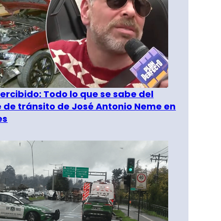
rcibido: Todo lo que se sabe del
 de tránsito de José Antonio Neme en
es