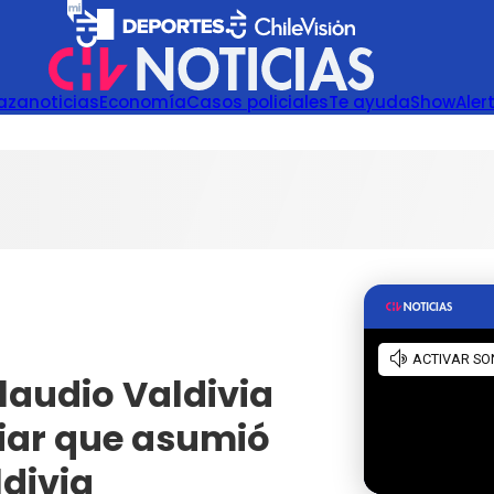
azanoticias
Economía
Casos policiales
Te ayuda
Show
Aler
laudio Valdivia
liar que asumió
ldivia