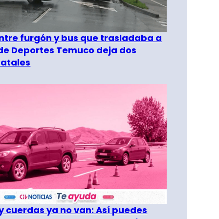
entre furgón y bus que trasladaba a
 de Deportes Temuco deja dos
fatales
 cuerdas ya no van: Así puedes