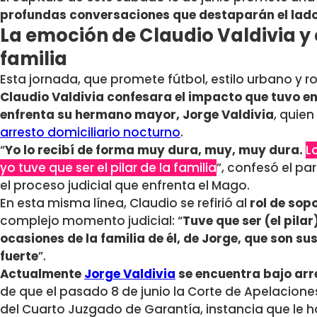
profundas conversaciones que destaparán el lado 
La emoción de Claudio Valdivia y 
familia
Esta jornada, que promete fútbol, estilo urbano y 
Claudio Valdivia confesara el impacto que tuvo en 
enfrenta su hermano mayor, Jorge Valdivia
, quie
arresto domiciliario nocturno
.
“
Yo lo recibí de forma muy dura, muy, muy dura.
L
yo tuve que ser el pilar de la familia
”, confesó el pa
el proceso judicial que enfrenta el Mago.
En esta misma línea, Claudio se refirió al
rol de sop
complejo momento judicial: “
Tuve que ser (el pila
ocasiones de la familia de él, de Jorge, que son su
fuerte
”.
Actualmente
Jorge Valdivia
se encuentra bajo arr
de que el pasado 8 de junio la Corte de Apelaciones
del
Cuarto Juzgado de Garantía, instancia que le 