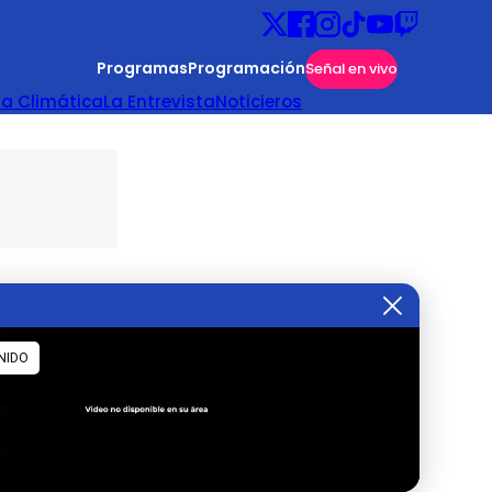
Programas
Programación
Señal en vivo
ta Climática
La Entrevista
Noticieros