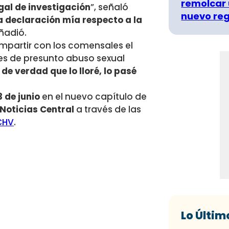
remolcar 
gal de investigación
”, señaló
nuevo re
a declaración mía respecto a la
añadió.
ompartir con los comensales el
es de presunto abuso sexual
de verdad que lo lloré, lo pasé
 de junio
en el nuevo capítulo de
Noticias Central
a través de las
CHV
.
Lo Últim