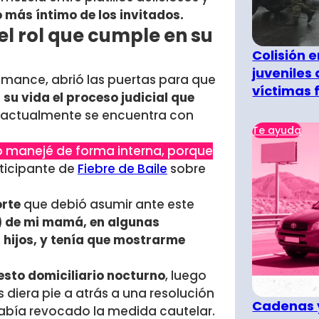
más íntimo de los invitados.
el rol que cumple en su
Colisión 
juveniles
romance, abrió las puertas para que
víctimas 
su vida el proceso judicial que
n actualmente se encuentra con
Te ayuda
o manejé de forma interna, porque
rticipante de
Fiebre de Baile
sobre
orte
que debió asumir ante este
r) de mi mamá, en algunas
s hijos, y tenía que mostrarme
esto domiciliario nocturno
, luego
 diera pie a atrás a una resolución
Cadenas y
había revocado la medida cautelar.