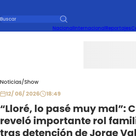
Nacional
Internacional
Reportajes
C
Noticias
/
Show
12/ 06/ 2026
18:49
“Lloré, lo pasé muy mal”: C
reveló importante rol fami
tras detención de Jorge Va