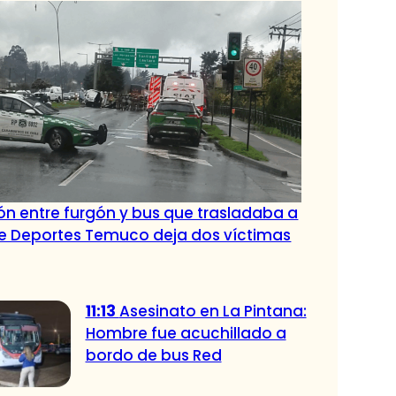
ión entre furgón y bus que trasladaba a
de Deportes Temuco deja dos víctimas
11:13
Asesinato en La Pintana:
Hombre fue acuchillado a
bordo de bus Red