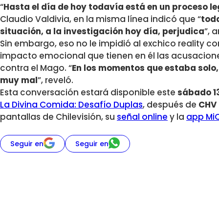
“
Hasta el día de hoy todavía está en un proceso le
Claudio Valdivia, en la misma línea indicó que “
tod
situación, a la investigación hoy día, perjudica
”, 
Sin embargo, eso no le impidió al exchico reality c
impacto emocional que tienen en él las acusacion
contra el Mago. “
En los momentos que estaba solo, 
muy mal
”, reveló.
Esta conversación estará disponible este
sábado 13
La Divina Comida: Desafío Duplas
, después de
CHV 
pantallas de Chilevisión, su
señal online
y la
app Mi
Seguir en
Seguir en