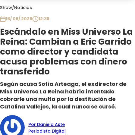
Club De La Comedia
Show
/
Noticias
Contigo en Directo
16/ 06/ 2026
12:38
Plan Perfecto
Escándalo en Miss Universo La
El Tiempo
Reina: Cambian a Eric Garrido
Sabingo
Todos Los Programas
como director y candidata
acusa problemas con dinero
transferido
Según acusa Sofía Arteaga, el exdirector de
Miss Universo La Reina habría intentado
cobrarle una multa por la destitución de
Catalina Vallejos, la cual nunca se cursó.
Por Daniela Aste
Periodista Digital