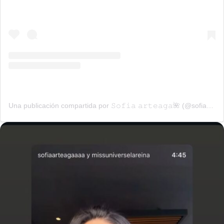
Una publicación compartida por 𝚂𝚘𝚏𝚒𝚊 𝚊𝚛𝚝𝚎𝚊𝚐𝚊🌺 (@sofiaarteagaaaa)