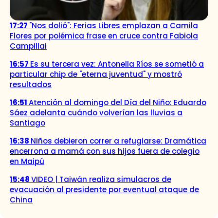
17:27
"Nos dolió": Ferias Libres emplazan a Camila
Flores por polémica frase en cruce contra Fabiola
Campillai
16:57
Es su tercera vez: Antonella Ríos se sometió a
particular chip de "eterna juventud" y mostró
resultados
16:51
Atención al domingo del Día del Niño: Eduardo
Sáez adelanta cuándo volverían las lluvias a
Santiago
16:38
Niños debieron correr a refugiarse: Dramática
encerrona a mamá con sus hijos fuera de colegio
en Maipú
15:48
VIDEO | Taiwán realiza simulacros de
evacuación al presidente por eventual ataque de
China